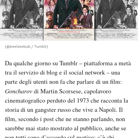
PODCAST
NEWSLETTER
(@beelzeebub / Tumblr)
I MIEI PREFERITI
Da qualche giorno su Tumblr – piattaforma a metà
tra il servizio di blog e il social network – una
SHOP
parte degli utenti non fa che parlare di un film:
Goncharov
di Martin Scorsese, capolavoro
CALENDARIO
cinematografico perduto del 1973 che racconta la
storia di un gangster russo che vive a Napoli. Il
AREA PERSONALE
film, secondo i post che ne stanno parlando, non
sarebbe mai stato mostrato al pubblico, anche se
Area Personale
Newsletter
non tutti sono d’accordo sul motivo: c’è chi