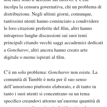
Notifiche mobile
incolpa la censura governativa, chi un problema di
Regala il Post
distribuzione. Negli ultimi giorni, comunque,
Hai bisogno di aiuto?
tantissimi utenti hanno cominciato a condividere
Esci
le loro citazioni preferite del film, altri hanno
intrapreso lunghe discussioni sui suoi temi
principali citando vecchi saggi accademici dedicati
a
Goncharov
, altri ancora hanno creato arte
digitale o meme ispirati al film.
C’è un solo problema:
Goncharov
non esiste. La
comunità di Tumblr è nota per il suo senso
dell’umorismo piuttosto elaborato, e di tanto in
tanto i suoi utenti si concentrano su un tema
specifico creandovi attorno un’enorme quantità di