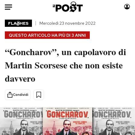
Auto
FLA
HES
Mercoledì 23 novembre 2022
QUESTO ARTICOLO HA PIÙ DI
3 ANNI
HOME
“Goncharov”, un capolavoro di
Italia
Moda
Mondo
Libri
Martin Scorsese che non esiste
Politica
Consumismi
davvero
Tecnologia
Storie/Idee
Internet
Ok Boomer!
Scienza
Media
Condividi
Cultura
Europa
Economia
Altrecose
Sport
Mondiali calcio 2026