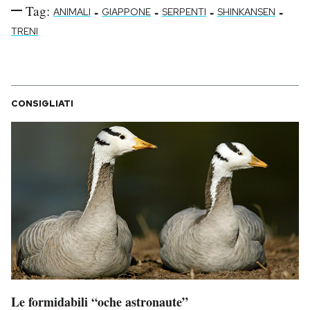
Tag:
-
-
-
-
ANIMALI
GIAPPONE
SERPENTI
SHINKANSEN
TRENI
CONSIGLIATI
Le formidabili “oche astronaute”