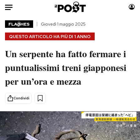
Auto
FLA
HES
Giovedì 1 maggio 2025
QUESTO ARTICOLO HA PIÙ DI
1 ANNO
HOME
Un serpente ha fatto fermare i
Italia
Moda
Mondo
Libri
puntualissimi treni giapponesi
Politica
Consumismi
per un’ora e mezza
Tecnologia
Storie/Idee
Internet
Ok Boomer!
Scienza
Media
Condividi
Cultura
Europa
Economia
Altrecose
Sport
Mondiali calcio 2026