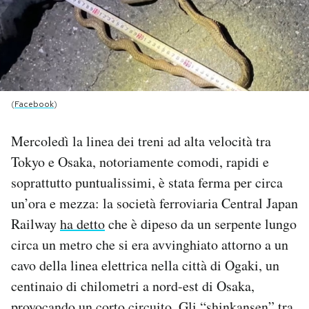
PODCAST
NEWSLETTER
(
Facebook
)
I MIEI PREFERITI
Mercoledì la linea dei treni ad alta velocità tra
Tokyo e Osaka, notoriamente comodi, rapidi e
SHOP
soprattutto puntualissimi, è stata ferma per circa
un’ora e mezza: la società ferroviaria Central Japan
CALENDARIO
Railway
ha detto
che è dipeso da un serpente lungo
circa un metro che si era avvinghiato attorno a un
AREA PERSONALE
cavo della linea elettrica nella città di Ogaki, un
centinaio di chilometri a nord-est di Osaka,
Area Personale
Newsletter
provocando un corto circuito. Gli “shinkansen” tra