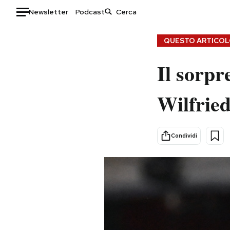
Newsletter
Podcast
Auto
QUESTO ARTICOLO
HOME
Il sorpr
Italia
Moda
Wilfrie
Mondo
Libri
Politica
Consumismi
Tecnologia
Storie/Idee
Condividi
Internet
Ok Boomer!
Scienza
Media
Cultura
Europa
Economia
Altrecose
Sport
Mondiali calcio 2026