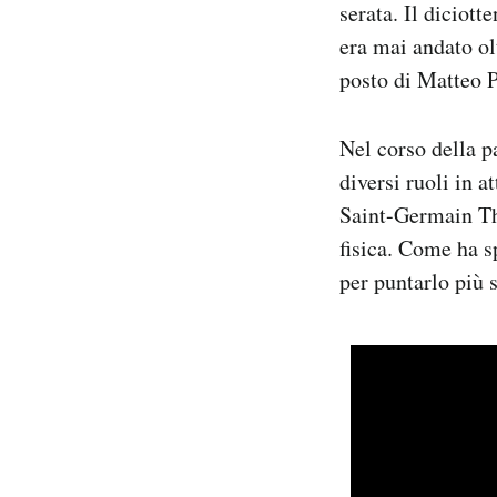
serata. Il diciot
Notifiche mobile
era mai andato olt
Regala il Post
posto di Matteo P
Hai bisogno di aiuto?
Esci
Nel corso della p
diversi ruoli in a
Saint-Germain Thi
fisica. Come ha s
per puntarlo più 