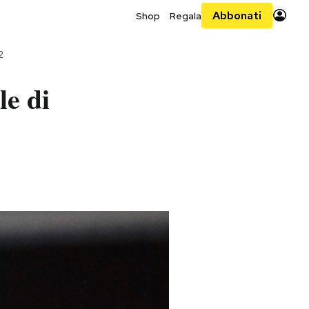
Abbonati
Shop
Regala
2
le di