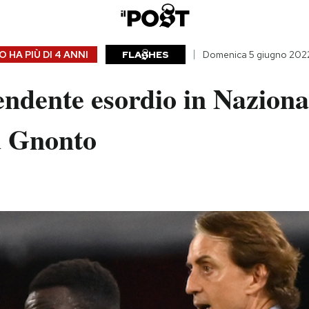
 HA PIÙ DI
4 ANNI
FLA
HES
Domenica 5 giugno 202
endente esordio in Naziona
d Gnonto