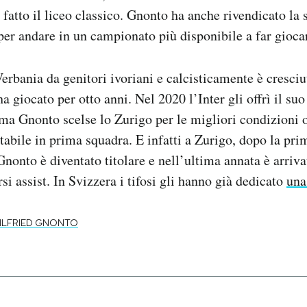
 fatto il liceo classico. Gnonto ha anche rivendicato la s
 per andare in un campionato più disponibile a far giocar
erbania da genitori ivoriani e calcisticamente è cresciu
 ha giocato per otto anni. Nel 2020 l’Inter gli offrì il su
 ma Gnonto scelse lo Zurigo per le migliori condizioni of
tabile in prima squadra. E infatti a Zurigo, dopo la pri
onto è diventato titolare e nell’ultima annata è arriva
rsi assist. In Svizzera i tifosi gli hanno già dedicato
una
ILFRIED GNONTO