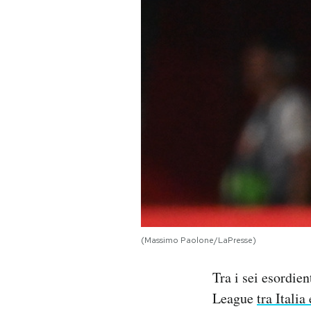
PODCAST
NEWSLETTER
I MIEI PREFERITI
SHOP
CALENDARIO
(Massimo Paolone/LaPresse)
AREA PERSONALE
Tra i sei esordie
Area Personale
League
tra Itali
Newsletter