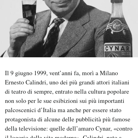
PODCAST
NEWSLETTER
I MIEI PREFERITI
Il 9 giugno 1999, vent’anni fa, morì a Milano
SHOP
Ernesto Calindri, uno dei più grandi attori italiani
di teatro di sempre, entrato nella cultura popolare
CALENDARIO
non solo per le sue esibizioni sui più importanti
palcoscenici d’Italia ma anche per essere stato
AREA PERSONALE
protagonista di alcune delle pubblicità più famose
Area Personale
della televisione: quelle dell’amaro Cynar, «contro
Newsletter
il logorio della vita moderna». Calindri, nato a