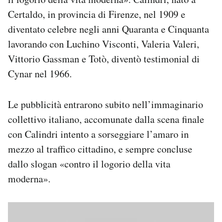
Notifiche mobile
Certaldo, in provincia di Firenze, nel 1909 e
Regala il Post
diventato celebre negli anni Quaranta e Cinquanta
Hai bisogno di aiuto?
lavorando con Luchino Visconti, Valeria Valeri,
Esci
Vittorio Gassman e Totò, diventò testimonial di
Cynar nel 1966.
Le pubblicità entrarono subito nell’immaginario
collettivo italiano, accomunate dalla scena finale
con Calindri intento a sorseggiare l’amaro in
mezzo al traffico cittadino, e sempre concluse
dallo slogan «contro il logorio della vita
moderna».