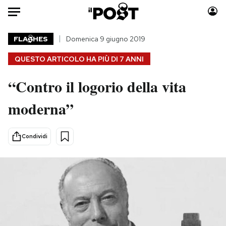
Auto
FLA
HES
Domenica 9 giugno 2019
QUESTO ARTICOLO HA PIÙ DI
7 ANNI
HOME
“Contro il logorio della vita
Italia
Moda
Mondo
Libri
moderna”
Politica
Consumismi
Tecnologia
Storie/Idee
Condividi
Internet
Ok Boomer!
Scienza
Media
Cultura
Europa
Economia
Altrecose
Sport
Mondiali calcio 2026