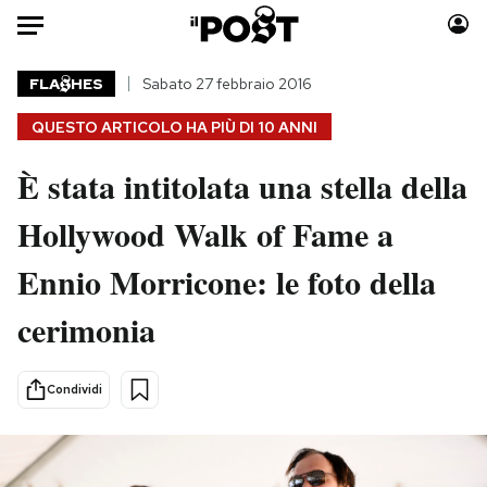
Auto
FLA
HES
Sabato 27 febbraio 2016
QUESTO ARTICOLO HA PIÙ DI
10 ANNI
HOME
È stata intitolata una stella della
Italia
Moda
Mondo
Libri
Hollywood Walk of Fame a
Politica
Consumismi
Ennio Morricone: le foto della
Tecnologia
Storie/Idee
Internet
Ok Boomer!
cerimonia
Scienza
Media
Cultura
Europa
Condividi
Economia
Altrecose
Sport
Mondiali calcio 2026