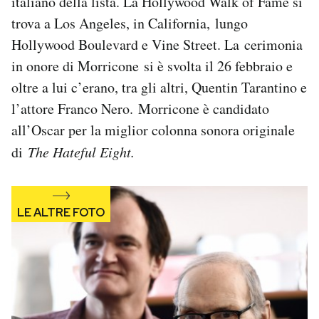
italiano della lista. La Hollywood Walk of Fame si
Notifiche mobile
trova a Los Angeles, in California, lungo
Regala il Post
Hollywood Boulevard e Vine Street. La cerimonia
Hai bisogno di aiuto?
in onore di Morricone si è svolta il 26 febbraio e
Esci
oltre a lui c’erano, tra gli altri, Quentin Tarantino e
l’attore Franco Nero. Morricone è candidato
all’Oscar per la miglior colonna sonora originale
di
The Hateful Eight.