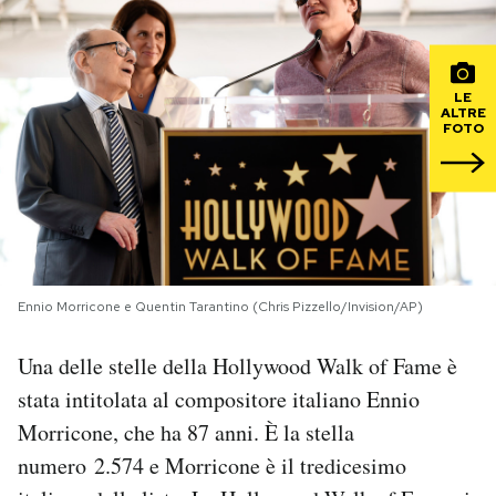
PODCAST
LE
ALTRE
NEWSLETTER
FOTO
I MIEI PREFERITI
SHOP
Ennio Morricone e Quentin Tarantino (Chris Pizzello/Invision/AP)
CALENDARIO
Una delle stelle della Hollywood Walk of Fame è
stata intitolata al compositore italiano Ennio
AREA PERSONALE
Morricone, che ha 87 anni. È la stella
Area Personale
numero 2.574 e Morricone è il tredicesimo
Newsletter