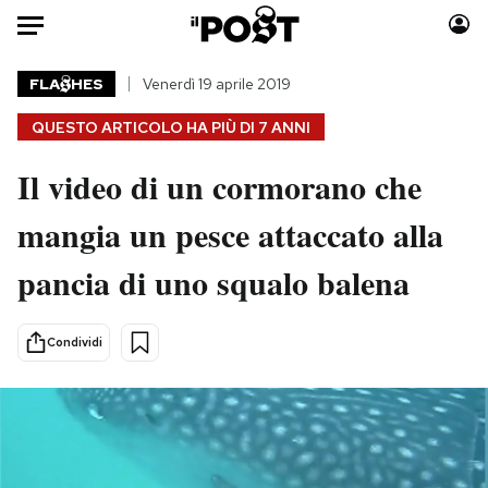
Auto
FLA
HES
Venerdì 19 aprile 2019
QUESTO ARTICOLO HA PIÙ DI
7 ANNI
HOME
Il video di un cormorano che
Italia
Moda
Mondo
Libri
mangia un pesce attaccato alla
Politica
Consumismi
pancia di uno squalo balena
Tecnologia
Storie/Idee
Internet
Ok Boomer!
Scienza
Media
Condividi
Cultura
Europa
Economia
Altrecose
Sport
Mondiali calcio 2026