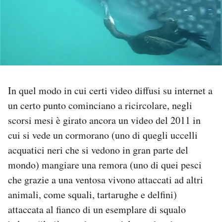
PODCAST
NEWSLETTER
I MIEI PREFERITI
In quel modo in cui certi video diffusi su internet a
un certo punto cominciano a ricircolare, negli
scorsi mesi è girato ancora un video del 2011 in
SHOP
cui si vede un cormorano (uno di quegli uccelli
acquatici neri che si vedono in gran parte del
CALENDARIO
mondo) mangiare una remora (uno di quei pesci
che grazie a una ventosa vivono attaccati ad altri
AREA PERSONALE
animali, come squali, tartarughe e delfini)
Area Personale
attaccata al fianco di un esemplare di squalo
Newsletter