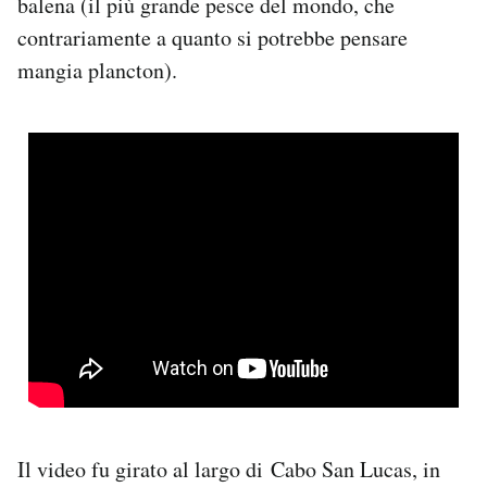
balena (il più grande pesce del mondo, che
Notifiche mobile
contrariamente a quanto si potrebbe pensare
Regala il Post
mangia plancton).
Hai bisogno di aiuto?
Esci
Il video fu girato al largo di Cabo San Lucas, in