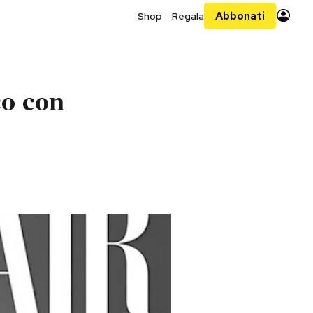
Abbonati
Shop
Regala
co con