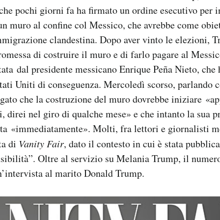
 che pochi giorni fa ha firmato un ordine esecutivo per i
un muro al confine col Messico, che avrebbe come obiet
migrazione clandestina. Dopo aver vinto le elezioni, T
promessa di costruire il muro e di farlo pagare al Messi
stata dal presidente messicano Enrique Peña Nieto, che 
Stati Uniti di conseguenza. Mercoledì scorso, parlando 
gato che la costruzione del muro dovrebbe iniziare «a
i, direi nel giro di qualche mese» e che intanto la sua 
a «immediatamente». Molti, fra lettori e giornalisti m
ta di
Vanity Fair
, dato il contesto in cui è stata pubblic
ibilità”. Oltre al servizio su Melania Trump, il numero
n’intervista al marito Donald Trump.