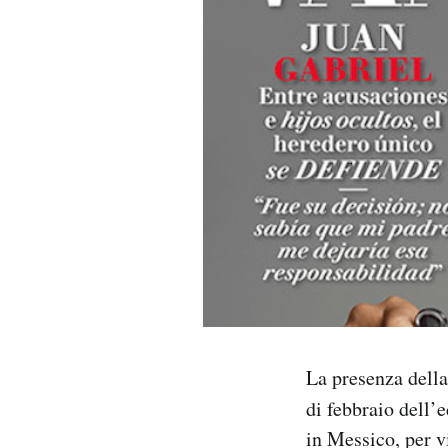
PODCAST
NEWSLETTER
I MIEI PREFERITI
SHOP
CALENDARIO
AREA PERSONALE
La presenza della
di febbraio dell’
Area Personale
in Messico, per v
Newsletter