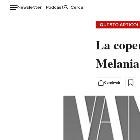
Newsletter
Podcast
Auto
QUESTO ARTICOLO
HOME
La coper
Italia
Moda
Melani
Mondo
Libri
Politica
Consumismi
Tecnologia
Storie/Idee
Condividi
Internet
Ok Boomer!
Scienza
Media
Cultura
Europa
Economia
Altrecose
Sport
Mondiali calcio 2026