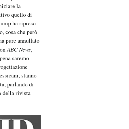
niziare la
tivo quello di
rump ha ripreso
co, cosa che però
ha pure annullato
con
ABC News
,
ppena saremo
progettazione
essicani,
stanno
ata, parlando di
 della rivista