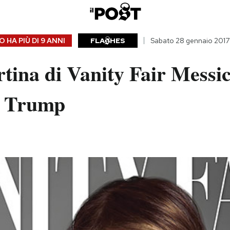
 HA PIÙ DI
9 ANNI
FLA
HES
Sabato 28 gennaio 2017
tina di Vanity Fair Messi
a Trump