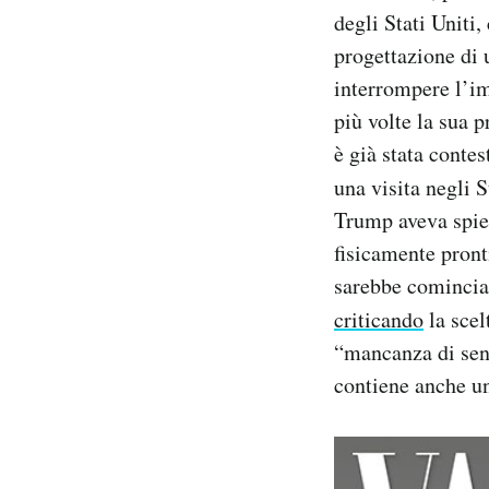
Notifiche mobile
degli Stati Uniti,
Regala il Post
progettazione di 
Hai bisogno di aiuto?
interrompere l’im
Esci
più volte la sua 
è già stata conte
una visita negli 
Trump aveva spie
fisicamente pront
sarebbe cominciat
criticando
la scel
“mancanza di sens
contiene anche u