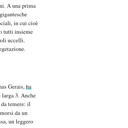
gni. A una prima
 gigantesche
ciali, in cui cioè
o tutti insieme
oli uccelli.
egetazione.
inas Gerais,
ha
e larga 3. Anche
 da temere: il
 morsi da un
ssa, un leggero