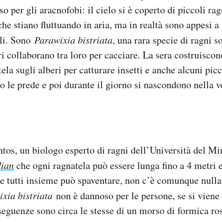
o per gli aracnofobi: il cielo si è coperto di piccoli ra
he stiano fluttuando in aria, ma in realtà sono appesi a
ili. Sono
Parawixia bistriata
, una rara specie di ragni so
ri collaborano tra loro per cacciare. La sera costruiscon
la sugli alberi per catturare insetti e anche alcuni picc
 le prede e poi durante il giorno si nascondono nella v
tos, un biologo esperto di ragni dell’Università del M
ian
che ogni ragnatela può essere lunga fino a 4 metri 
are tutti insieme può spaventare, non c’è comunque nulla
ixia bistriata
non è dannoso per le persone, se si viene
eguenze sono circa le stesse di un morso di formica ro