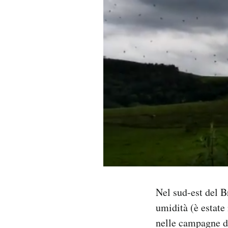
PODCAST
NEWSLETTER
I MIEI PREFERITI
SHOP
CALENDARIO
AREA PERSONALE
Nel sud-est del Br
umidità (è estate
Area Personale
nelle campagne de
Newsletter