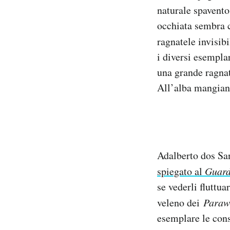
naturale spaventos
Notifiche mobile
Regala il Post
occhiata sembra c
Hai bisogno di aiuto?
ragnatele invisib
Esci
i diversi esempla
una grande ragnate
All’alba mangiano
Adalberto dos San
spiegato al
Guard
se vederli fluttu
veleno dei
Paraw
esemplare le cons