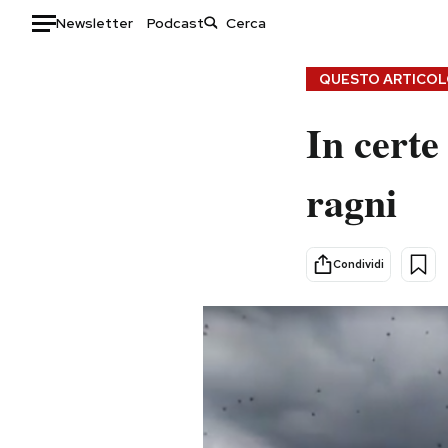
Newsletter
Podcast
Auto
QUESTO ARTICOLO
HOME
In certe 
Italia
Moda
ragni
Mondo
Libri
Politica
Consumismi
Tecnologia
Storie/Idee
Condividi
Internet
Ok Boomer!
Scienza
Media
Cultura
Europa
Economia
Altrecose
Sport
Mondiali calcio 2026