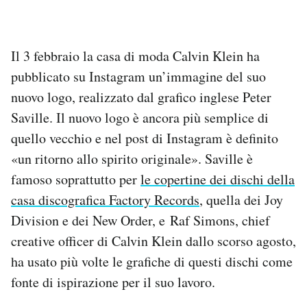
PODCAST
Il 3 febbraio la casa di moda Calvin Klein ha
NEWSLETTER
pubblicato su Instagram un’immagine del suo
nuovo logo, realizzato dal grafico inglese Peter
Saville. Il nuovo logo è ancora più semplice di
I MIEI PREFERITI
quello vecchio e nel post di Instagram è definito
«un ritorno allo spirito originale». Saville è
SHOP
famoso soprattutto per
le copertine dei dischi della
casa discografica Factory Records
, quella dei Joy
CALENDARIO
Division e dei New Order, e Raf Simons, chief
creative officer di Calvin Klein dallo scorso agosto,
AREA PERSONALE
ha usato più volte le grafiche di questi dischi come
fonte di ispirazione per il suo lavoro.
Area Personale
Newsletter