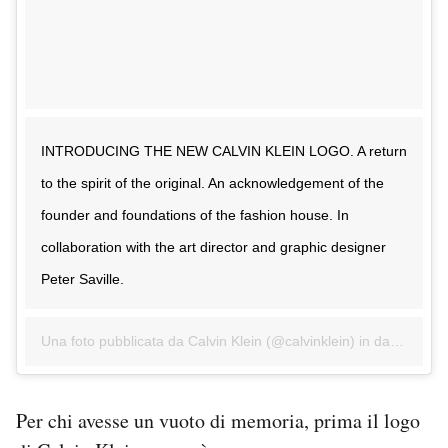
INTRODUCING THE NEW CALVIN KLEIN LOGO. A return
to the spirit of the original. An acknowledgement of the
founder and foundations of the fashion house. In
collaboration with the art director and graphic designer
Peter Saville.
Una foto pubblicata da Calvin Klein (@calvinklein) in data:
3 Feb
Per chi avesse un vuoto di memoria, prima il logo