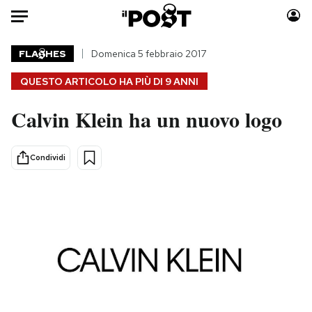
Auto
FLA
HES
Domenica 5 febbraio 2017
QUESTO ARTICOLO HA PIÙ DI
9 ANNI
HOME
Calvin Klein ha un nuovo logo
Italia
Moda
Mondo
Libri
Politica
Consumismi
Condividi
Tecnologia
Storie/Idee
Internet
Ok Boomer!
Scienza
Media
Cultura
Europa
Economia
Altrecose
Sport
Mondiali calcio 2026