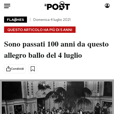
Auto
FLA
HES
Domenica 4 luglio 2021
QUESTO ARTICOLO HA PIÙ DI
5 ANNI
HOME
Sono passati 100 anni da questo
Italia
Moda
Mondo
Libri
allegro ballo del 4 luglio
Politica
Consumismi
Tecnologia
Storie/Idee
Condividi
Internet
Ok Boomer!
Scienza
Media
Cultura
Europa
Economia
Altrecose
Sport
Mondiali calcio 2026