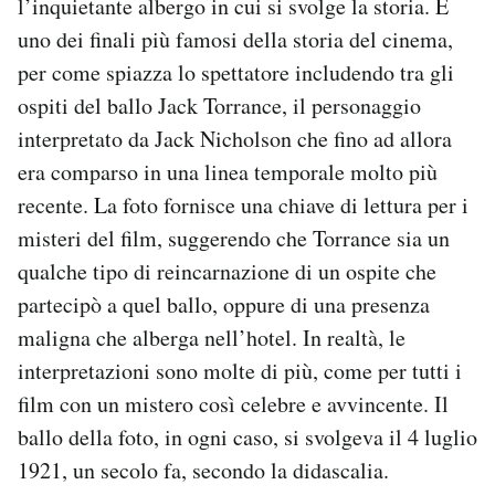
l’inquietante albergo in cui si svolge la storia. È
Notifiche mobile
uno dei finali più famosi della storia del cinema,
Regala il Post
per come spiazza lo spettatore includendo tra gli
Hai bisogno di aiuto?
ospiti del ballo Jack Torrance, il personaggio
Esci
interpretato da Jack Nicholson che fino ad allora
era comparso in una linea temporale molto più
recente. La foto fornisce una chiave di lettura per i
misteri del film, suggerendo che Torrance sia un
qualche tipo di reincarnazione di un ospite che
partecipò a quel ballo, oppure di una presenza
maligna che alberga nell’hotel. In realtà, le
interpretazioni sono molte di più, come per tutti i
film con un mistero così celebre e avvincente. Il
ballo della foto, in ogni caso, si svolgeva il 4 luglio
1921, un secolo fa, secondo la didascalia.