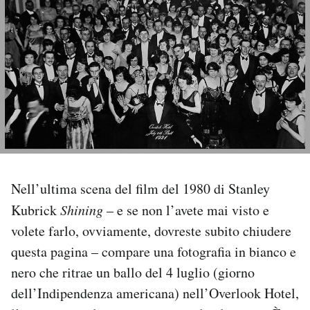
PODCAST
NEWSLETTER
I MIEI PREFERITI
SHOP
Nell’ultima scena del film del 1980 di Stanley
Kubrick
Shining
– e se non l’avete mai visto e
CALENDARIO
volete farlo, ovviamente, dovreste subito chiudere
questa pagina – compare una fotografia in bianco e
AREA PERSONALE
nero che ritrae un ballo del 4 luglio (giorno
Area Personale
dell’Indipendenza americana) nell’Overlook Hotel,
Newsletter