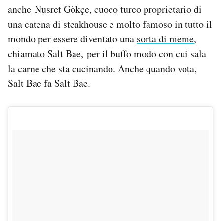
anche Nusret Gökçe, cuoco turco proprietario di
Notifiche mobile
Regala il Post
una catena di steakhouse e molto famoso in tutto il
Hai bisogno di aiuto?
mondo per essere diventato una
sorta di meme
,
Esci
chiamato Salt Bae, per il buffo modo con cui sala
la carne che sta cucinando. Anche quando vota,
Salt Bae fa Salt Bae.