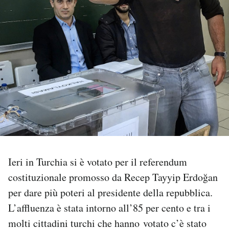
PODCAST
NEWSLETTER
I MIEI PREFERITI
SHOP
CALENDARIO
Ieri in Turchia si è votato per il referendum
costituzionale promosso da Recep Tayyip Erdoğan
AREA PERSONALE
per dare più poteri al presidente della repubblica.
L’affluenza è stata intorno all’85 per cento e tra i
Area Personale
molti cittadini turchi che hanno votato c’è stato
Newsletter