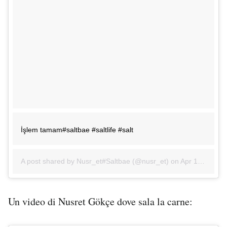
İşlem tamam#saltbae #saltlife #salt
A post shared by Nusr_et#Saltbae (@nusr_et) on
Apr 15, 2017 at 10:46pm PDT
Un video di Nusret Gökçe dove sala la carne: