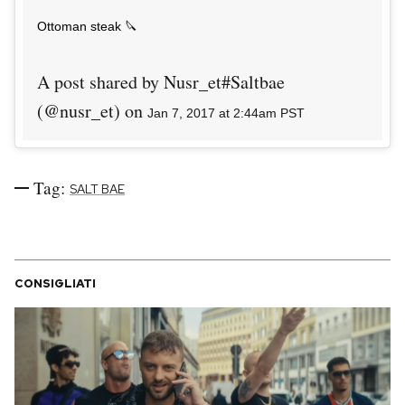
Ottoman steak 🔪
A post shared by Nusr_et#Saltbae
(@nusr_et) on
Jan 7, 2017 at 2:44am PST
Tag:
SALT BAE
CONSIGLIATI