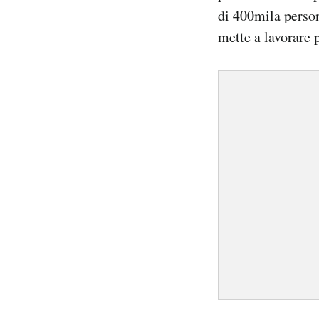
Notifiche mobile
di 400mila person
Regala il Post
mette a lavorare 
Hai bisogno di aiuto?
Esci