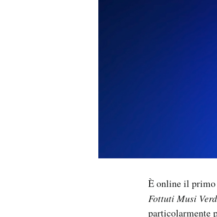
PODCAST
NEWSLETTER
I MIEI PREFERITI
SHOP
CALENDARIO
AREA PERSONALE
È online il primo
Fottuti Musi Verd
Area Personale
particolarmente p
Newsletter