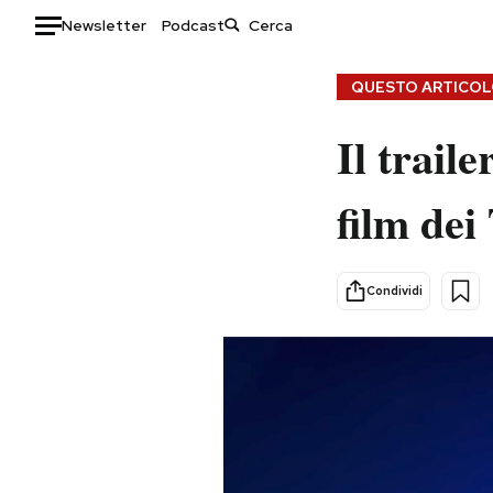
Newsletter
Podcast
Auto
QUESTO ARTICOLO
HOME
Il trail
Italia
Moda
film dei
Mondo
Libri
Politica
Consumismi
Tecnologia
Storie/Idee
Condividi
Internet
Ok Boomer!
Scienza
Media
Cultura
Europa
Economia
Altrecose
Sport
Mondiali calcio 2026