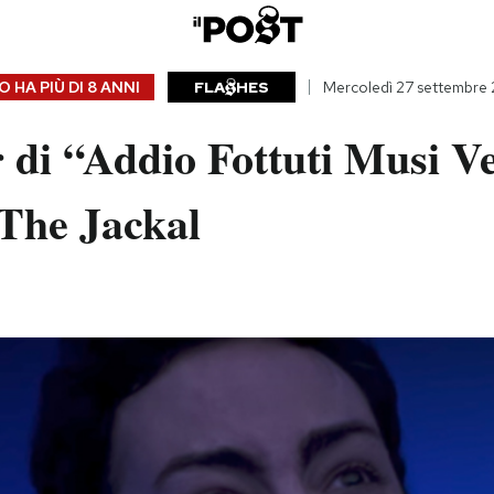
 HA PIÙ DI
8 ANNI
FLA
HES
Mercoledì 27 settembre 
er di “Addio Fottuti Musi Ve
 The Jackal