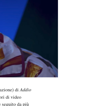
pazione) di
Addio
ori di video
 seguito da più