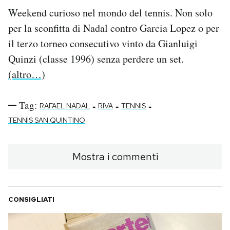
Weekend curioso nel mondo del tennis. Non solo
PODCAST
per la sconfitta di Nadal contro Garcia Lopez o per
il terzo torneo consecutivo vinto da Gianluigi
NEWSLETTER
Quinzi (classe 1996) senza perdere un set.
(altro…)
I MIEI PREFERITI
Tag:
-
-
-
RAFAEL NADAL
RIVA
TENNIS
TENNIS SAN QUINTINO
SHOP
Mostra i commenti
CALENDARIO
AREA PERSONALE
CONSIGLIATI
Area Personale
Newsletter