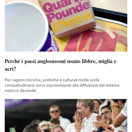
Notifiche mobile
Regala il Post
Hai bisogno di aiuto?
Esci
Perché i paesi anglosassoni usano libbre, miglia e
acri?
Per ragioni storiche, politiche e culturali molte unità
consuetudinarie sono sopravvissute alla diffusione del sistema
metrico decimale