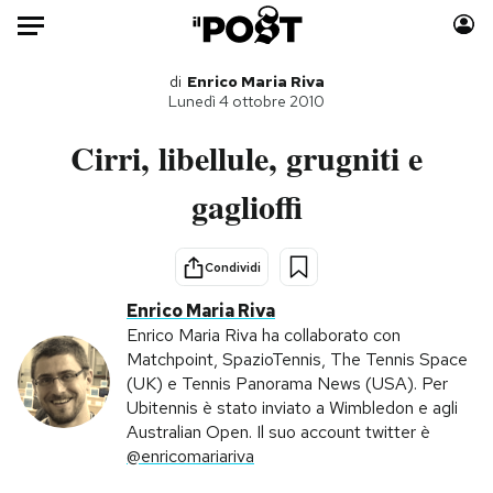
Auto
di
Enrico Maria Riva
Lunedì 4 ottobre 2010
HOME
Cirri, libellule, grugniti e
Italia
Moda
gaglioffi
Mondo
Libri
Politica
Consumismi
Condividi
Tecnologia
Storie/Idee
Enrico Maria Riva
Internet
Ok Boomer!
Enrico Maria Riva ha collaborato con
Scienza
Media
Matchpoint, SpazioTennis, The Tennis Space
Cultura
Europa
(UK) e Tennis Panorama News (USA). Per
Ubitennis è stato inviato a Wimbledon e agli
Economia
Altrecose
Australian Open. Il suo account twitter è
Sport
Mondiali calcio 2026
@enricomariariva