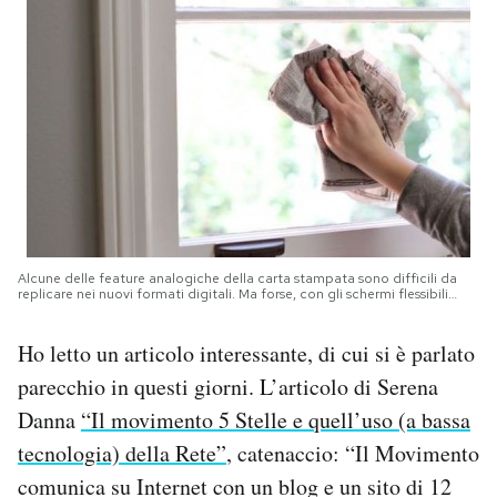
PODCAST
NEWSLETTER
I MIEI PREFERITI
SHOP
Alcune delle feature analogiche della carta stampata sono difficili da
replicare nei nuovi formati digitali. Ma forse, con gli schermi flessibili…
CALENDARIO
Ho letto un articolo interessante, di cui si è parlato
parecchio in questi giorni. L’articolo di Serena
AREA PERSONALE
Danna
“Il movimento 5 Stelle e quell’uso (a bassa
tecnologia) della Rete”
, catenaccio: “Il Movimento
Area Personale
comunica su Internet con un blog e un sito di 12
Newsletter