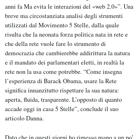
Notifiche mobile
anni fa Ma evita le interazioni del «web 2.0»”. Una
Regala il Post
breve ma circostanziata analisi degli strumenti
Hai bisogno di aiuto?
utilizzati dal Movimento 5 Stelle, dalla quale
Esci
risulta che la neonata forza politica nata in rete e
che della rete vuole fare lo strumento di
democrazia che cambierebbe addirittura la natura
e il mandato dei parlamentari eletti, in realtà la
rete non la usa come potrebbe. “Come insegna
l’esperienza di Barack Obama, usare la Rete
significa innanzitutto rispettare la sua natura:
aperta, fluida, trasparente. L’opposto di quanto
accade oggi in casa 5 Stelle”, conclude il suo
articolo Danna.
Dato che in questi giorni ho rimesso mano a un po’