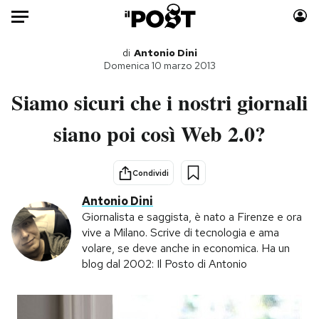
Auto
di
Antonio Dini
Domenica 10 marzo 2013
HOME
Siamo sicuri che i nostri giornali
Italia
Moda
siano poi così Web 2.0?
Mondo
Libri
Politica
Consumismi
Condividi
Tecnologia
Storie/Idee
Antonio Dini
Internet
Ok Boomer!
Giornalista e saggista, è nato a Firenze e ora
Scienza
Media
vive a Milano. Scrive di tecnologia e ama
Cultura
Europa
volare, se deve anche in economica. Ha un
blog dal 2002: Il Posto di Antonio
Economia
Altrecose
Sport
Mondiali calcio 2026