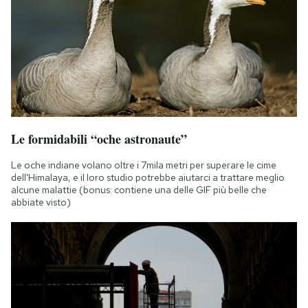
Notifiche mobile
Regala il Post
Hai bisogno di aiuto?
Esci
Le formidabili “oche astronaute”
Le oche indiane volano oltre i 7mila metri per superare le cime
dell'Himalaya, e il loro studio potrebbe aiutarci a trattare meglio
alcune malattie (bonus: contiene una delle GIF più belle che
abbiate visto)