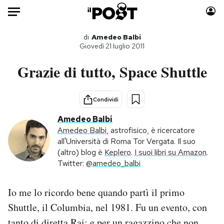
Auto
di
Amedeo Balbi
Giovedì 21 luglio 2011
HOME
Grazie di tutto, Space Shuttle
Italia
Moda
Mondo
Libri
Condividi
Politica
Consumismi
Amedeo Balbi
Tecnologia
Storie/Idee
Amedeo Balbi
, astrofisico, è ricercatore
all'Università di Roma Tor Vergata. Il suo
Internet
Ok Boomer!
(altro) blog è
Keplero
.
I suoi libri su Amazon
.
Scienza
Media
Twitter:
@amedeo_balbi
Cultura
Europa
Economia
Altrecose
Io me lo ricordo bene quando partì il primo
Sport
Mondiali calcio 2026
Shuttle, il Columbia, nel 1981. Fu un evento, con
tanto di diretta Rai; e per un ragazzino che non