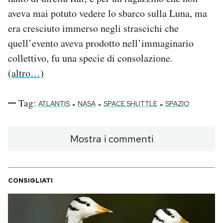
aveva mai potuto vedere lo sbarco sulla Luna, ma
PODCAST
era cresciuto immerso negli strascichi che
quell’evento aveva prodotto nell’immaginario
NEWSLETTER
collettivo, fu una specie di consolazione.
(altro…)
I MIEI PREFERITI
Tag:
-
-
-
ATLANTIS
NASA
SPACE SHUTTLE
SPAZIO
SHOP
Mostra i commenti
CALENDARIO
CONSIGLIATI
AREA PERSONALE
Area Personale
Newsletter