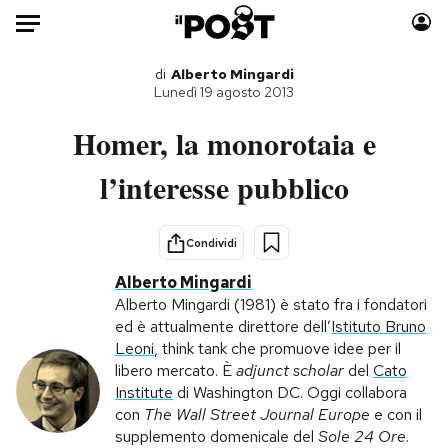
Auto
di
Alberto Mingardi
Lunedì 19 agosto 2013
HOME
Homer, la monorotaia e
Italia
Moda
l’interesse pubblico
Mondo
Libri
Politica
Consumismi
Condividi
Tecnologia
Storie/Idee
Alberto Mingardi
Internet
Ok Boomer!
Alberto Mingardi (1981) è stato fra i fondatori
Scienza
Media
ed è attualmente direttore dell’
Istituto Bruno
Cultura
Europa
Leoni
, think tank che promuove idee per il
libero mercato. È
adjunct scholar
del
Cato
Economia
Altrecose
Institute
di Washington DC. Oggi collabora
Sport
Mondiali calcio 2026
con
The Wall Street Journal Europe
e con il
supplemento domenicale del
Sole 24 Ore
.