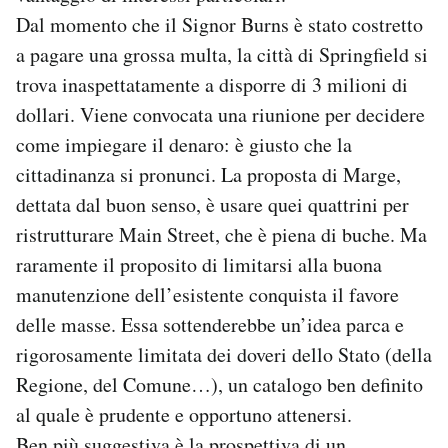
Notifiche mobile
Dal momento che il Signor Burns è stato costretto
Regala il Post
a pagare una grossa multa, la città di Springfield si
Hai bisogno di aiuto?
trova inaspettatamente a disporre di 3 milioni di
Esci
dollari. Viene convocata una riunione per decidere
come impiegare il denaro: è giusto che la
cittadinanza si pronunci. La proposta di Marge,
dettata dal buon senso, è usare quei quattrini per
ristrutturare Main Street, che è piena di buche. Ma
raramente il proposito di limitarsi alla buona
manutenzione dell’esistente conquista il favore
delle masse. Essa sottenderebbe un’idea parca e
rigorosamente limitata dei doveri dello Stato (della
Regione, del Comune…), un catalogo ben definito
al quale è prudente e opportuno attenersi.
Ben più suggestiva è la prospettiva di un