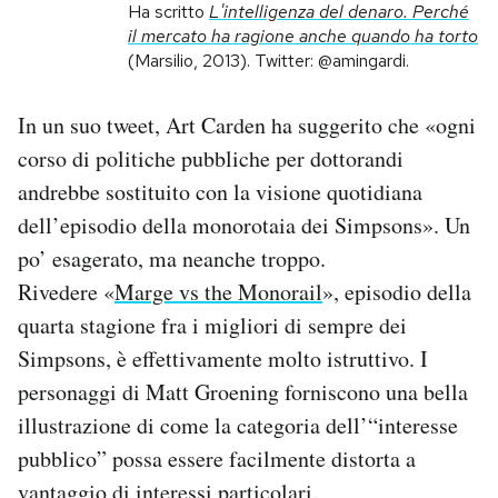
Ha scritto
L'intelligenza del denaro. Perché
il mercato ha ragione anche quando ha torto
PODCAST
(Marsilio, 2013). Twitter: @amingardi.
NEWSLETTER
In un suo tweet, Art Carden ha suggerito che «ogni
corso di politiche pubbliche per dottorandi
andrebbe sostituito con la visione quotidiana
I MIEI PREFERITI
dell’episodio della monorotaia dei Simpsons». Un
po’ esagerato, ma neanche troppo.
SHOP
Rivedere «
Marge vs the Monorail
», episodio della
quarta stagione fra i migliori di sempre dei
CALENDARIO
Simpsons, è effettivamente molto istruttivo. I
personaggi di Matt Groening forniscono una bella
AREA PERSONALE
illustrazione di come la categoria dell’“interesse
pubblico” possa essere facilmente distorta a
Area Personale
Newsletter
vantaggio di interessi particolari.