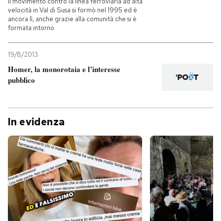
Il movimento contro la linea ferroviaria ad alta
velocità in Val di Susa si formò nel 1995 ed è
ancora lì, anche grazie alla comunità che si è
PODCAST
formata intorno
NEWSLETTER
19/8/2013
Homer, la monorotaia e l’interesse
pubblico
I MIEI PREFERITI
SHOP
In evidenza
CALENDARIO
AREA PERSONALE
Entra