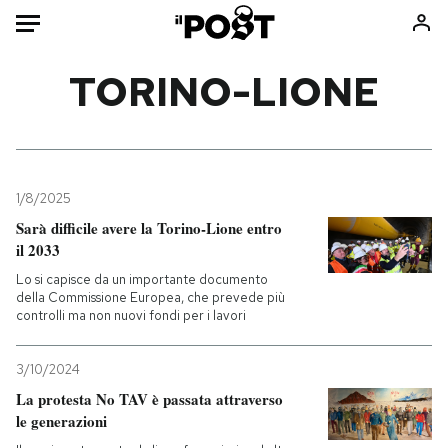
Auto
TORINO-LIONE
HOME
Italia
Moda
Mondo
Libri
1/8/2025
Politica
Consumismi
Sarà difficile avere la Torino-Lione entro
il 2033
Tecnologia
Storie/Idee
Lo si capisce da un importante documento
Internet
Ok Boomer!
della Commissione Europea, che prevede più
Scienza
Media
controlli ma non nuovi fondi per i lavori
Cultura
Europa
Economia
Altrecose
3/10/2024
La protesta No TAV è passata attraverso
Sport
Mondiali calcio 2026
le generazioni