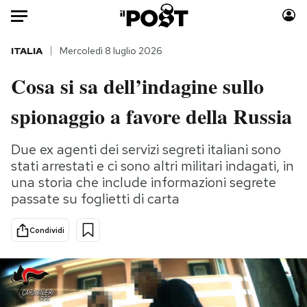
Auto
ITALIA
Mercoledì 8 luglio 2026
Cosa si sa dell’indagine sullo
HOME
spionaggio a favore della Russia
Italia
Moda
Mondo
Libri
Due ex agenti dei servizi segreti italiani sono
Politica
Consumismi
stati arrestati e ci sono altri militari indagati, in
Tecnologia
Storie/Idee
una storia che include informazioni segrete
Internet
Ok Boomer!
passate su foglietti di carta
Scienza
Media
Condividi
Cultura
Europa
Economia
Altrecose
Sport
Mondiali calcio 2026