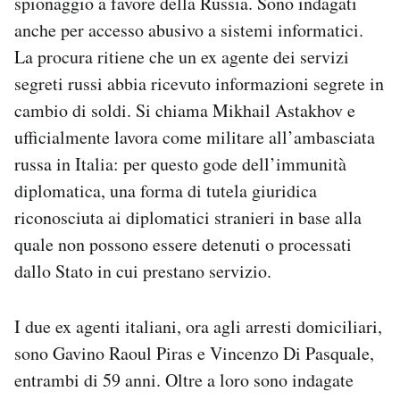
spionaggio a favore della Russia. Sono indagati
Notifiche mobile
anche per accesso abusivo a sistemi informatici.
Regala il Post
La procura ritiene che un ex agente dei servizi
Hai bisogno di aiuto?
segreti russi abbia ricevuto informazioni segrete in
Esci
cambio di soldi. Si chiama Mikhail Astakhov e
ufficialmente lavora come militare all’ambasciata
russa in Italia: per questo gode dell’immunità
diplomatica, una forma di tutela giuridica
riconosciuta ai diplomatici stranieri in base alla
quale non possono essere detenuti o processati
dallo Stato in cui prestano servizio.
I due ex agenti italiani, ora agli arresti domiciliari,
sono Gavino Raoul Piras e Vincenzo Di Pasquale,
entrambi di 59 anni. Oltre a loro sono indagate