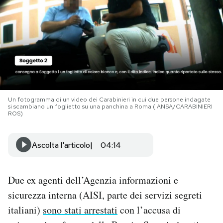
PODCAST
NEWSLETTER
I MIEI PREFERITI
Un fotogramma di un video dei Carabinieri in cui due persone indagate
si scambiano un foglietto su una panchina a Roma ( ANSA/CARABINIERI
ROS)
SHOP
Ascolta l'articolo
04:14
CALENDARIO
Due ex agenti dell’Agenzia informazioni e
AREA PERSONALE
sicurezza interna (AISI, parte dei servizi segreti
Area Personale
italiani)
sono stati arrestati
con l’accusa di
Newsletter