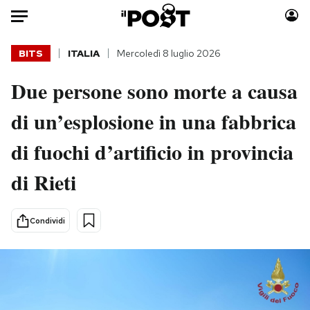
Auto
BITS
ITALIA
Mercoledì 8 luglio 2026
Due persone sono morte a causa
HOME
di un’esplosione in una fabbrica
Italia
Moda
Mondo
Libri
di fuochi d’artificio in provincia
Politica
Consumismi
di Rieti
Tecnologia
Storie/Idee
Internet
Ok Boomer!
Scienza
Media
Condividi
Cultura
Europa
Economia
Altrecose
Sport
Mondiali calcio 2026