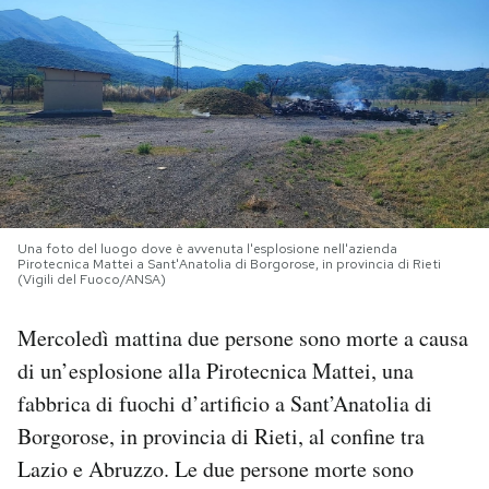
PODCAST
NEWSLETTER
I MIEI PREFERITI
Una foto del luogo dove è avvenuta l'esplosione nell'azienda
SHOP
Pirotecnica Mattei a Sant'Anatolia di Borgorose, in provincia di Rieti
(Vigili del Fuoco/ANSA)
CALENDARIO
Mercoledì mattina due persone sono morte a causa
di un’esplosione alla Pirotecnica Mattei, una
fabbrica di fuochi d’artificio a Sant’Anatolia di
AREA PERSONALE
Borgorose, in provincia di Rieti, al confine tra
Area Personale
Lazio e Abruzzo. Le due persone morte sono
Newsletter