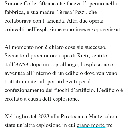
Simone Colle, 30enne che faceva l’operaio nella
Notifiche mobile
fabbrica, e sua madre, Teresa Tozzi, che
Regala il Post
collaborava con l’azienda. Altri due operai
Hai bisogno di aiuto?
Esci
coinvolti nell’esplosione sono invece sopravvissuti.
Al momento non è chiaro cosa sia successo.
Secondo il procuratore capo di Rieti,
sentito
dall’
ANSA
dopo un sopralluogo, l’esplosione è
avvenuta all’interno di un edificio dove venivano
trattati i materiali poi utilizzati per il
confezionamento dei fuochi d’artificio. L’edificio è
crollato a causa dell’esplosione.
Nel luglio del 2023 alla Pirotecnica Mattei c’era
stata un’altra esplosione in cui
erano morte
tre