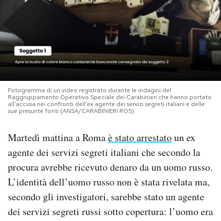
PODCAST
NEWSLETTER
I MIEI PREFERITI
Fotogramma di un video registrato durante le indagini del
Raggruppamento Operativo Speciale dei Carabinieri che hanno portato
all'accusa nei confronti dell'ex agente dei servizi segreti italiani e delle
sue presunte fonti (ANSA/CARABINIERI ROS)
SHOP
Martedì mattina a Roma
è stato arrestato
un ex
CALENDARIO
agente dei servizi segreti italiani che secondo la
procura avrebbe ricevuto denaro da un uomo russo.
L’identità dell’uomo russo non è stata rivelata ma,
AREA PERSONALE
secondo gli investigatori, sarebbe stato un agente
Area Personale
dei servizi segreti russi sotto copertura: l’uomo era
Newsletter