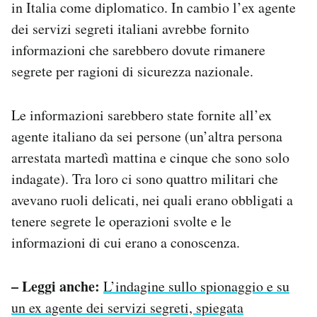
in Italia come diplomatico. In cambio l’ex agente
Notifiche mobile
dei servizi segreti italiani avrebbe fornito
Regala il Post
informazioni che sarebbero dovute rimanere
Hai bisogno di aiuto?
Esci
segrete per ragioni di sicurezza nazionale.
Le informazioni sarebbero state fornite all’ex
agente italiano da sei persone (un’altra persona
arrestata martedì mattina e cinque che sono solo
indagate). Tra loro ci sono quattro militari che
avevano ruoli delicati, nei quali erano obbligati a
tenere segrete le operazioni svolte e le
informazioni di cui erano a conoscenza.
– Leggi anche:
L’indagine sullo spionaggio e su
un ex agente dei servizi segreti, spiegata