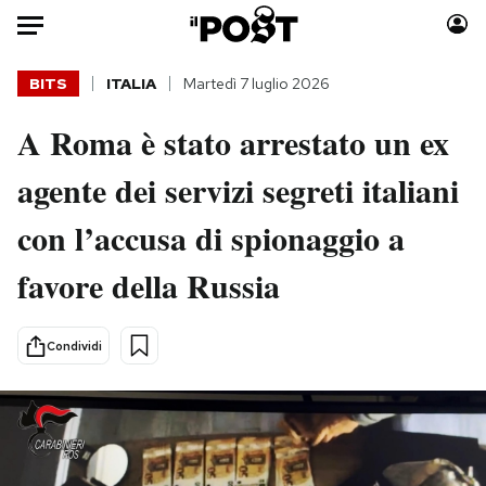
Auto
BITS
ITALIA
Martedì 7 luglio 2026
A Roma è stato arrestato un ex
HOME
agente dei servizi segreti italiani
Italia
Moda
Mondo
Libri
con l’accusa di spionaggio a
Politica
Consumismi
favore della Russia
Tecnologia
Storie/Idee
Internet
Ok Boomer!
Scienza
Media
Condividi
Cultura
Europa
Economia
Altrecose
Sport
Mondiali calcio 2026