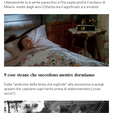
Ultimamente la si sente parecchio e l'ha usata anche il sindaco di
Milano: esiste dagli anni Ottanta ma il significato si è evoluto
9 cose strane che succedono mentre dormiamo
Dalla "sindrome della testa che esplode" alla sexsomnia a quegli
spasmi che capitano ogni tanto prima di addormentarsi (cosa
sono?)