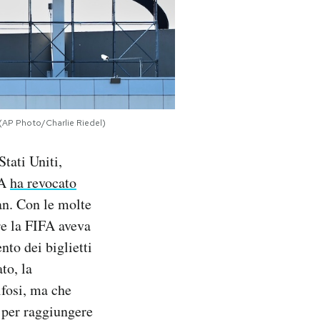
6 (AP Photo/Charlie Riedel)
tati Uniti,
FA
ha revocato
ran. Con le molte
re la FIFA aveva
nto dei biglietti
to, la
ifosi, ma che
i per raggiungere