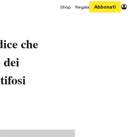
Abbonati
Shop
Regala
dice che
 dei
tifosi