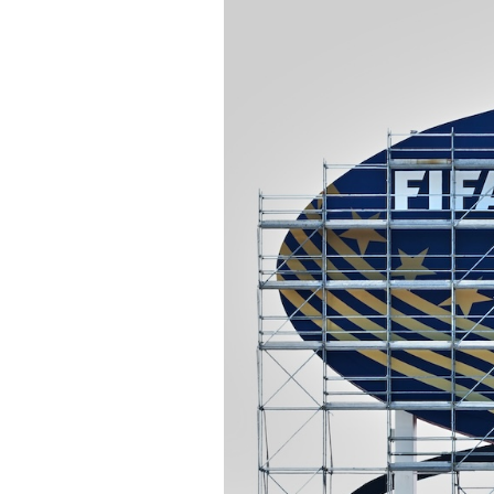
PODCAST
NEWSLETTER
I MIEI PREFERITI
SHOP
CALENDARIO
AREA PERSONALE
Area Personale
Newsletter