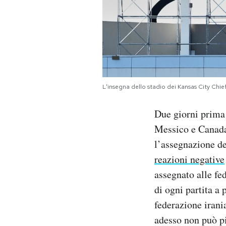
Notifiche mobile
Regala il Post
Hai bisogno di aiuto?
Esci
L'insegna dello stadio dei Kansas City Chie
Due giorni prima 
Messico e Canada,
l’assegnazione dei
reazioni negative
assegnato alle fed
di ogni partita a 
federazione iran
adesso non può pi