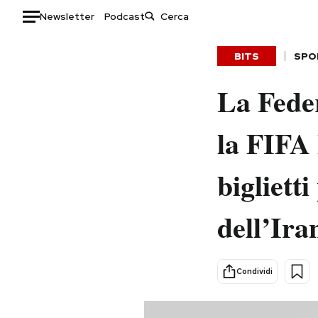
Newsletter
Podcast
Auto
BITS
SPO
HOME
La Feder
Italia
Moda
la FIFA 
Mondo
Libri
Politica
Consumismi
biglietti
Tecnologia
Storie/Idee
Internet
Ok Boomer!
dell’Ira
Scienza
Media
Cultura
Europa
Economia
Altrecose
Condividi
Sport
Mondiali calcio 2026