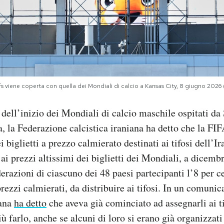
fs viene coperta con quella dei Mondiali di calcio a Kansas City, 8 giugno 202
dell’inizio dei Mondiali di calcio maschile ospitati da S
 la Federazione calcistica iraniana ha detto che la FI
 biglietti a prezzo calmierato destinati ai tifosi dell’I
ai prezzi altissimi dei biglietti dei Mondiali, a dicemb
erazioni di ciascuno dei 48 paesi partecipanti l’8 per ce
prezzi calmierati, da distribuire ai tifosi. In un comunica
iana
ha detto
che aveva già cominciato ad assegnarli ai t
ù farlo, anche se alcuni di loro si erano già organizzat