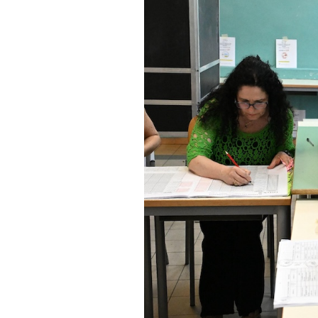
PODCAST
NEWSLETTER
I MIEI PREFERITI
SHOP
CALENDARIO
AREA PERSONALE
Area Personale
Newsletter