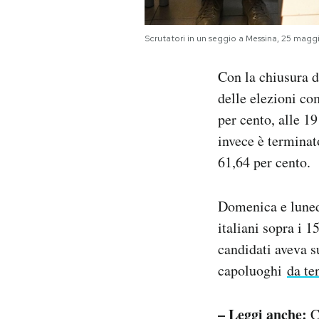
Notifiche mobile
Regala il Post
Scrutatori in un seggio a Messina, 25 m
Hai bisogno di aiuto?
Esci
Con la chiusura de
delle elezioni co
per cento, alle 1
invece è terminato
61,64 per cento.
Domenica e lunedì
italiani sopra i 1
candidati aveva s
capoluoghi
da te
– Leggi anche:
C