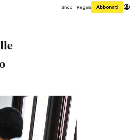
Abbonati
Shop
Regala
lle
to