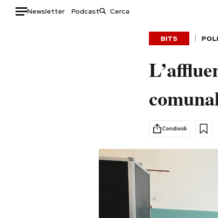
Newsletter
Podcast
Auto
BITS
POL
HOME
L’afflue
Italia
Moda
comunali
Mondo
Libri
Politica
Consumismi
Tecnologia
Storie/Idee
Condividi
Internet
Ok Boomer!
Scienza
Media
Cultura
Europa
Economia
Altrecose
Sport
Mondiali calcio 2026