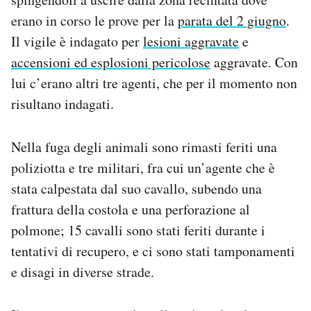
Notifiche mobile
erano in corso le prove per la
parata del 2 giugno
.
Regala il Post
Il vigile è indagato per
lesioni aggravate
e
Hai bisogno di aiuto?
accensioni ed esplosioni pericolose
aggravate. Con
Esci
lui c’erano altri tre agenti, che per il momento non
risultano indagati.
Nella fuga degli animali sono rimasti feriti una
poliziotta e tre militari, fra cui un’agente che è
stata calpestata dal suo cavallo, subendo una
frattura della costola e una perforazione al
polmone; 15 cavalli sono stati feriti durante i
tentativi di recupero, e ci sono stati tamponamenti
e disagi in diverse strade.