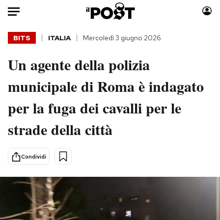
Auto
BITS
ITALIA
Mercoledì 3 giugno 2026
Un agente della polizia
HOME
municipale di Roma è indagato
Italia
Moda
Mondo
Libri
per la fuga dei cavalli per le
Politica
Consumismi
strade della città
Tecnologia
Storie/Idee
Internet
Ok Boomer!
Scienza
Media
Condividi
Cultura
Europa
Economia
Altrecose
Sport
Mondiali calcio 2026