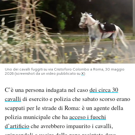
PODCAST
NEWSLETTER
I MIEI PREFERITI
Uno dei cavalli fuggiti su via Cristoforo Colombo a Roma, 30 maggio
SHOP
2026 (screenshot da un video pubblicato su
X
)
C’è una persona indagata nel caso
dei circa 30
CALENDARIO
cavalli
di esercito e polizia che sabato scorso erano
scappati per le strade di Roma: è un agente della
AREA PERSONALE
polizia municipale che ha
acceso i fuochi
Area Personale
d’artificio
che avrebbero impaurito i cavalli,
Newsletter
spingendoli a uscire dalla zona recintata dove