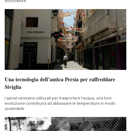
scocciature
Una tecnologia dell’antica Persia per raffreddare
Siviglia
I qanat venivano utilizzati per trasportare l'acqua, una loro
evoluzione contribuirà ad abbassare le temperature in modo
sostenibile