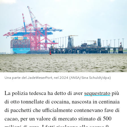
PODCAST
NEWSLETTER
I MIEI PREFERITI
SHOP
Una parte del JadeWeserPort, nel 2024 (ANSA/Sina Schuldt/dpa)
CALENDARIO
La polizia tedesca ha detto di aver
sequestrato
più
di otto tonnellate di cocaina, nascosta in centinaia
AREA PERSONALE
di pacchetti che ufficialmente contenevano fave di
Area Personale
cacao, per un valore di mercato stimato di 500
Newsletter
milioni di euro. I fatti risalgono allo scorso 9