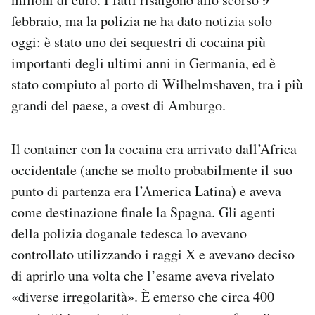
Notifiche mobile
febbraio, ma la polizia ne ha dato notizia solo
Regala il Post
oggi: è stato uno dei sequestri di cocaina più
Hai bisogno di aiuto?
importanti degli ultimi anni in Germania, ed è
Esci
stato compiuto al porto di Wilhelmshaven, tra i più
grandi del paese, a ovest di Amburgo.
Il container con la cocaina era arrivato dall’Africa
occidentale (anche se molto probabilmente il suo
punto di partenza era l’America Latina) e aveva
come destinazione finale la Spagna. Gli agenti
della polizia doganale tedesca lo avevano
controllato utilizzando i raggi X e avevano deciso
di aprirlo una volta che l’esame aveva rivelato
«diverse irregolarità». È emerso che circa 400