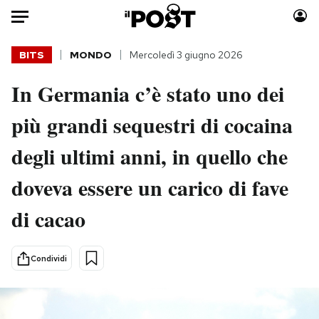
Auto
BITS
MONDO
Mercoledì 3 giugno 2026
In Germania c’è stato uno dei
HOME
più grandi sequestri di cocaina
Italia
Moda
Mondo
Libri
degli ultimi anni, in quello che
Politica
Consumismi
doveva essere un carico di fave
Tecnologia
Storie/Idee
Internet
Ok Boomer!
di cacao
Scienza
Media
Cultura
Europa
Condividi
Economia
Altrecose
Sport
Mondiali calcio 2026