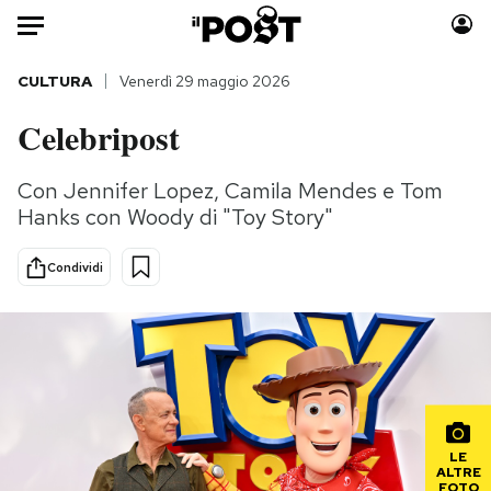
Auto
CULTURA
Venerdì 29 maggio 2026
Celebripost
HOME
Italia
Moda
Con Jennifer Lopez, Camila Mendes e Tom
Hanks con Woody di "Toy Story"
Mondo
Libri
Politica
Consumismi
Condividi
Tecnologia
Storie/Idee
Internet
Ok Boomer!
Scienza
Media
Cultura
Europa
Economia
Altrecose
Sport
Mondiali calcio 2026
LE
ALTRE
FOTO