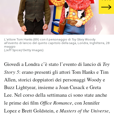
PODCAST
NEWSLETTER
L'attore Tom Hanks (69) con il personaggio di
Toy Story
Woody
all'evento di lancio del quinto capitolo della saga, Londra, Inghilterra, 28
I MIEI PREFERITI
maggio
(Jeff Spicer/Getty Images)
SHOP
Giovedì a Londra c’è stato l’evento di lancio di
Toy
Story 5
: erano presenti gli attori Tom Hanks e Tim
CALENDARIO
Allen, storici doppiatori dei personaggi Woody e
Buzz Lightyear, insieme a Joan Cusack e Greta
Lee. Nel corso della settimana ci sono state anche
AREA PERSONALE
le prime dei film
Office Romance
, con Jennifer
Area Personale
Lopez e Brett Goldstein, e
Masters of the Universe
,
Newsletter