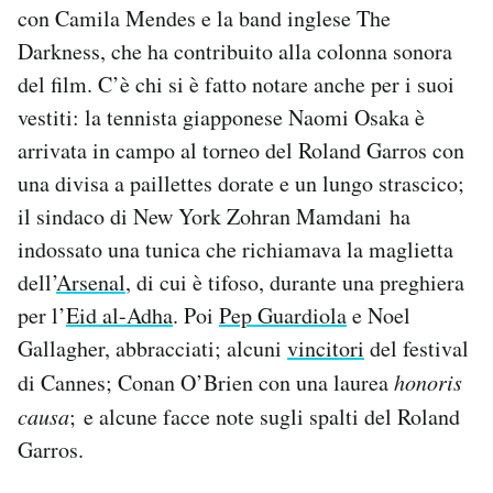
con Camila Mendes e la band inglese The
Notifiche mobile
Regala il Post
Darkness, che ha contribuito alla colonna sonora
Hai bisogno di aiuto?
del film. C’è chi si è fatto notare anche per i suoi
Esci
vestiti: la tennista giapponese Naomi Osaka è
arrivata in campo al torneo del Roland Garros con
una divisa a paillettes dorate e un lungo strascico;
il sindaco di New York Zohran Mamdani ha
indossato una tunica che richiamava la maglietta
dell’
Arsenal
, di cui è tifoso, durante una preghiera
per l’
Eid al-Adha
. Poi
Pep Guardiola
e Noel
Gallagher, abbracciati; alcuni
vincitori
del festival
di Cannes; Conan O’Brien con una laurea
honoris
causa
; e alcune facce note sugli spalti del Roland
Garros.