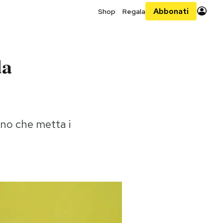
Abbonati
Shop
Regala
da
uno che metta i