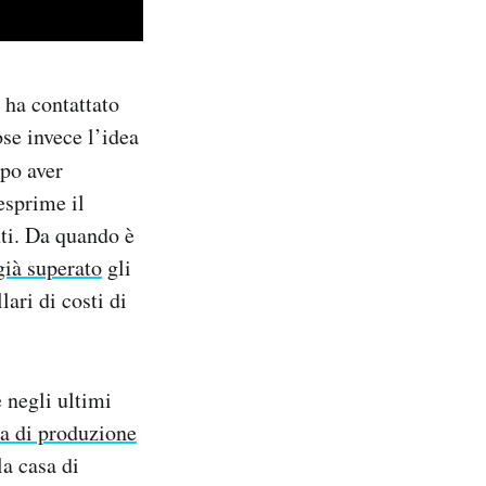
 ha contattato
se invece l’idea
opo aver
esprime il
nti. Da quando è
già superato
gli
lari di costi di
 negli ultimi
sa di produzione
la casa di