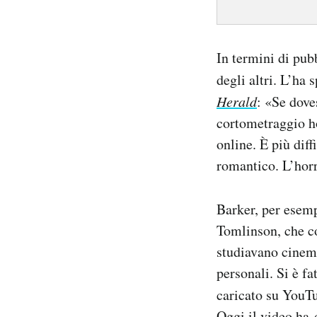
In termini di pub
degli altri. L’ha 
Herald
: «Se dove
cortometraggio ho
online. È più dif
romantico. L’horr
Barker, per esem
Tomlinson, che co
studiavano cinema
personali. Si è f
caricato su YouTu
Oggi il video ha 