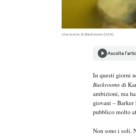
Notifiche mobile
Regala il Post
Hai bisogno di aiuto?
Esci
Una scena di
Backrooms
(A24)
Ascolta l'arti
In questi giorni 
Backrooms
di Kan
ambizioni, ma ha
giovani – Barker 
pubblico molto a
Non sono i soli. 