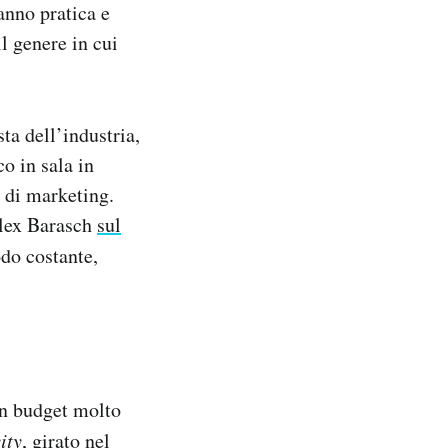
fanno pratica e
l genere in cui
ta dell’industria,
o in sala in
 di marketing.
Alex Barasch
sul
odo costante,
on budget molto
ity
, girato nel