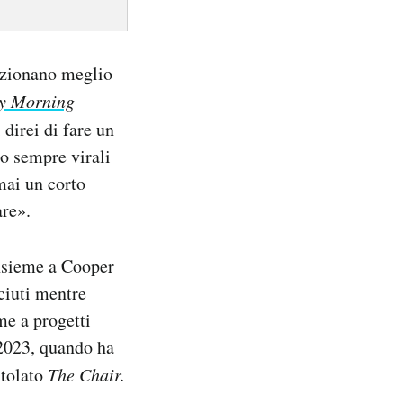
unzionano meglio
y Morning
 direi di fare un
o sempre virali
mai un corto
are».
insieme a Cooper
ciuti mentre
me a progetti
 2023, quando ha
itolato
The Chair.