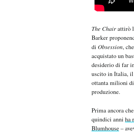
The Chair
attirò 
Barker proponendo
di
Obsession
, ch
acquistato un bast
desiderio di far 
uscito in Italia, 
ottanta milioni di
produzione.
Prima ancora che 
quindici anni
ha 
Blumhouse
– avev