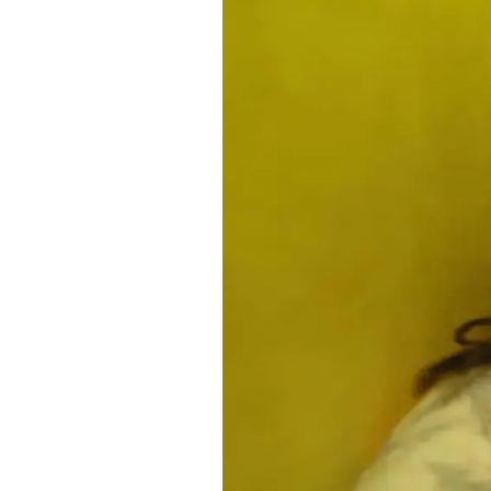
PODCAST
NEWSLETTER
I MIEI PREFERITI
SHOP
CALENDARIO
AREA PERSONALE
Area Personale
Newsletter