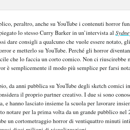
blico, peraltro, anche su YouTube i contenuti horror f
spiegato lo stesso Curry Barker in un’intervista al
Sydne
ssi dare consigli a qualcuno che vuole essere notato, gli
rror e metterlo su YouTube. Perché gli horror diventan
ficile che lo faccia un corto comico. Non ci riuscirebbe 
or è semplicemente il modo più semplice per farsi not
pio, da anni pubblica su YouTube degli sketch comici 
nsidera il proprio partner creativo. I due si sono conos
, e hanno lasciato insieme la scuola per lavorare insie
atto notare per la prima volta da un grande pubblico nel
be un cortometraggio horror di ventiquattro minuti int
quasi dieci milioni di visualizzazioni.