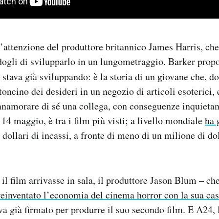
l’attenzione del produttore britannico James Harris, che
gli di svilupparlo in un lungometraggio. Barker propo
e stava già sviluppando: è la storia di un giovane che, d
oncino dei desideri in un negozio di articoli esoterici, 
innamorare di sé una collega, con conseguenze inquieta
il 14 maggio, è tra i film più visti; a livello mondiale
ha 
 dollari di incassi, a fronte di meno di un milione di dol
il film arrivasse in sala, il produttore Jason Blum – che
reinventato l’economia del cinema horror con la sua ca
a già firmato per produrre il suo secondo film. E A24, 