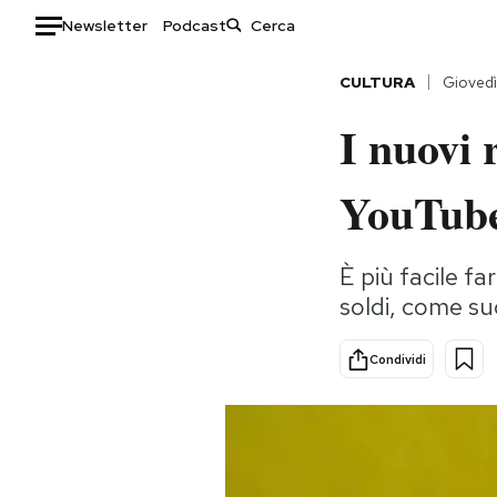
Newsletter
Podcast
Auto
CULTURA
Gioved
I nuovi 
HOME
Italia
Moda
YouTub
Mondo
Libri
Politica
Consumismi
È più facile f
Tecnologia
Storie/Idee
soldi, come s
Internet
Ok Boomer!
Scienza
Media
Condividi
Cultura
Europa
Economia
Altrecose
Sport
Mondiali calcio 2026