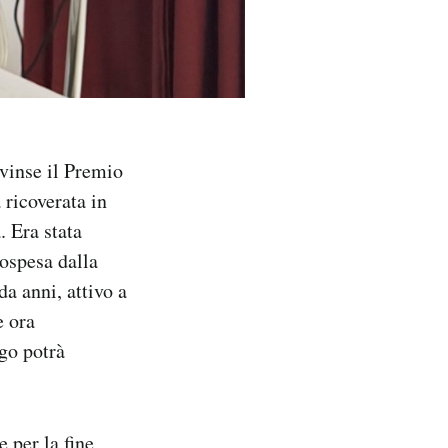
 vinse il Premio
 ricoverata in
. Era stata
ospesa dalla
a anni, attivo a
e ora
go potrà
 per la fine