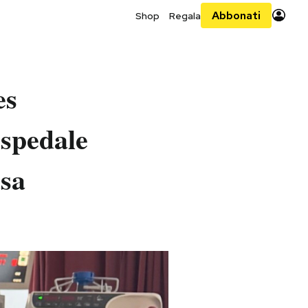
Abbonati
Shop
Regala
es
spedale
asa