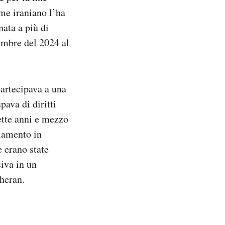
ime iraniano l’ha
nata a più di
cembre del 2024 al
artecipava a una
ava di diritti
ette anni e mezzo
olamento in
e erano state
siva in un
eheran.