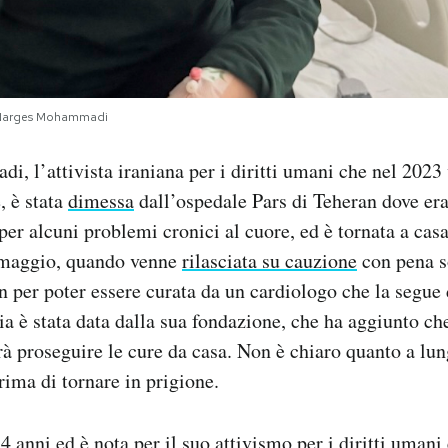
 Narges Mohammadi
 l’attivista iraniana per i diritti umani che nel 2023
, è stata
dimessa
dall’ospedale Pars di Teheran dove era
per alcuni problemi cronici al cuore, ed è tornata a casa
10 maggio, quando venne
rilasciata su cauzione
con pena s
n per poter essere curata da un cardiologo che la segue d
ia è stata data dalla sua fondazione, che ha aggiunto ch
proseguire le cure da casa. Non è chiaro quanto a lun
rima di tornare in prigione.
nni ed è nota per il suo attivismo per i diritti umani e