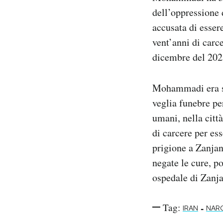
dell’oppressione d
accusata di esser
vent’anni di carc
dicembre del 202
Mohammadi era 
veglia funebre pe
umani, nella citt
di carcere per es
prigione a Zanjan
negate le cure, p
ospedale di Zanja
Tag:
-
IRAN
NAR