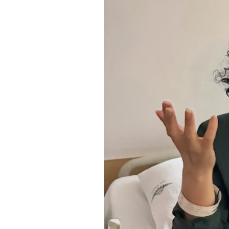
PODCAST
NEWSLETTER
I MIEI PREFERITI
SHOP
CALENDARIO
AREA PERSONALE
Area Personale
Newsletter