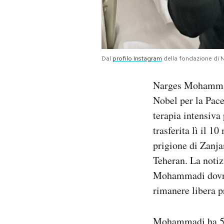
Notifiche mobile
Regala il Post
Hai bisogno di aiuto?
Esci
Dal
profilo Instagram
della fondazione di
Narges Mohammadi,
Nobel per la Pace
terapia intensiva 
trasferita lì il 
prigione di Zanja
Teheran. La notiz
Mohammadi dovrà 
rimanere libera p
Mohammadi ha 54 a