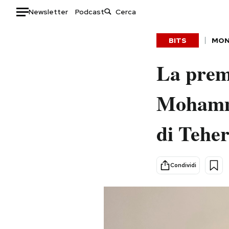
Newsletter
Podcast
Auto
BITS
MO
HOME
La prem
Italia
Moda
Mohamma
Mondo
Libri
Politica
Consumismi
di Teher
Tecnologia
Storie/Idee
Internet
Ok Boomer!
Scienza
Media
Condividi
Cultura
Europa
Economia
Altrecose
Sport
Mondiali calcio 2026