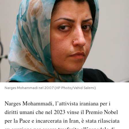
PODCAST
NEWSLETTER
I MIEI PREFERITI
SHOP
CALENDARIO
Narges Mohammadi nel 2007 (AP Photo/Vahid Salemi)
Narges Mohammadi, l’attivista iraniana per i
AREA PERSONALE
diritti umani che nel 2023 vinse il Premio Nobel
Area Personale
per la Pace e incarcerata in Iran, è stata rilasciata
Newsletter