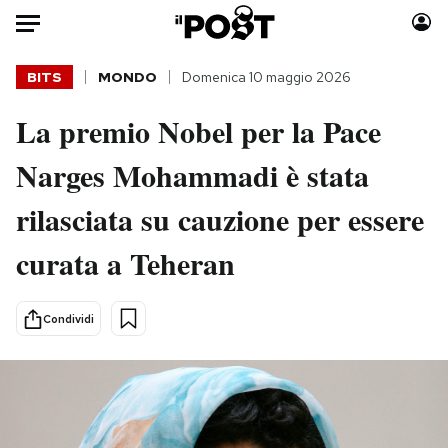
Auto
BITS
MONDO
Domenica 10 maggio 2026
La premio Nobel per la Pace
HOME
Narges Mohammadi è stata
Italia
Moda
Mondo
Libri
rilasciata su cauzione per essere
Politica
Consumismi
curata a Teheran
Tecnologia
Storie/Idee
Internet
Ok Boomer!
Scienza
Media
Condividi
Cultura
Europa
Economia
Altrecose
Sport
Mondiali calcio 2026