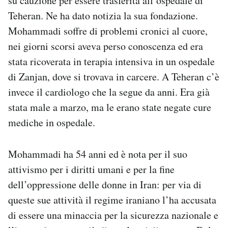
su cauzione per essere trasferita all’ospedale di
Notifiche mobile
Teheran. Ne ha dato notizia la sua fondazione.
Regala il Post
Mohammadi soffre di problemi cronici al cuore,
Hai bisogno di aiuto?
nei giorni scorsi aveva perso conoscenza ed era
Esci
stata ricoverata in terapia intensiva in un ospedale
di Zanjan, dove si trovava in carcere. A Teheran c’è
invece il cardiologo che la segue da anni. Era già
stata male a marzo, ma le erano state negate cure
mediche in ospedale.
Mohammadi ha 54 anni ed è nota per il suo
attivismo per i diritti umani e per la fine
dell’oppressione delle donne in Iran: per via di
queste sue attività il regime iraniano l’ha accusata
di essere una minaccia per la sicurezza nazionale e