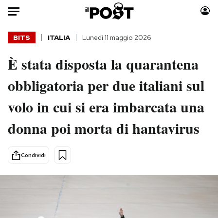
Auto
BITS
ITALIA
Lunedì 11 maggio 2026
È stata disposta la quarantena
HOME
obbligatoria per due italiani sul
Italia
Moda
Mondo
Libri
volo in cui si era imbarcata una
Politica
Consumismi
donna poi morta di hantavirus
Tecnologia
Storie/Idee
Internet
Ok Boomer!
Scienza
Media
Condividi
Cultura
Europa
Economia
Altrecose
Sport
Mondiali calcio 2026