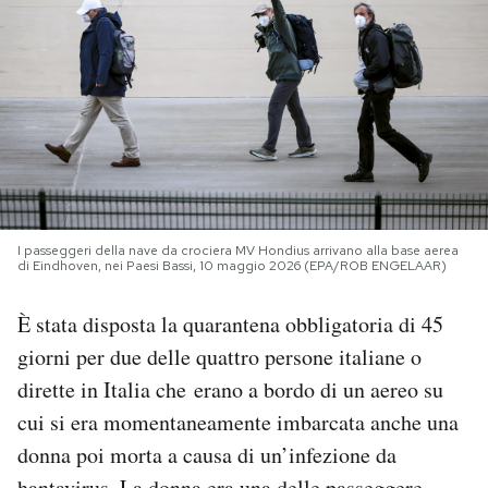
PODCAST
NEWSLETTER
I MIEI PREFERITI
I passeggeri della nave da crociera MV Hondius arrivano alla base aerea
SHOP
di Eindhoven, nei Paesi Bassi, 10 maggio 2026 (EPA/ROB ENGELAAR)
È stata disposta la quarantena obbligatoria di 45
CALENDARIO
giorni per due delle quattro persone italiane o
dirette in Italia che erano a bordo di un aereo su
AREA PERSONALE
cui si era momentaneamente imbarcata anche una
Area Personale
donna poi morta a causa di un’infezione da
Newsletter
hantavirus. La donna era una delle passeggere