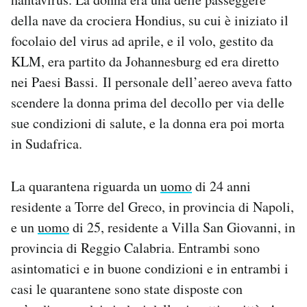
Notifiche mobile
della nave da crociera Hondius, su cui è iniziato il
Regala il Post
focolaio del virus ad aprile, e il volo, gestito da
Hai bisogno di aiuto?
KLM, era partito da Johannesburg ed era diretto
Esci
nei Paesi Bassi. Il personale dell’aereo aveva fatto
scendere la donna prima del decollo per via delle
sue condizioni di salute, e la donna era poi morta
in Sudafrica.
La quarantena riguarda un
uomo
di 24 anni
residente a Torre del Greco, in provincia di Napoli,
e un
uomo
di 25, residente a Villa San Giovanni, in
provincia di Reggio Calabria. Entrambi sono
asintomatici e in buone condizioni e in entrambi i
casi le quarantene sono state disposte con