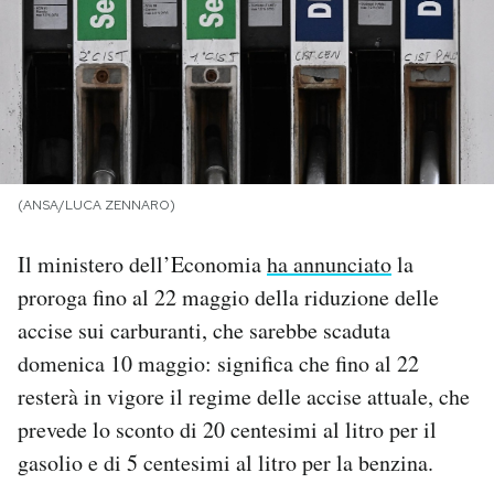
PODCAST
NEWSLETTER
I MIEI PREFERITI
(ANSA/LUCA ZENNARO)
Il ministero dell’Economia
ha annunciato
la
SHOP
proroga fino al 22 maggio della riduzione delle
accise sui carburanti, che sarebbe scaduta
CALENDARIO
domenica 10 maggio: significa che fino al 22
resterà in vigore il regime delle accise attuale, che
AREA PERSONALE
prevede lo sconto di 20 centesimi al litro per il
Area Personale
gasolio e di 5 centesimi al litro per la benzina.
Newsletter