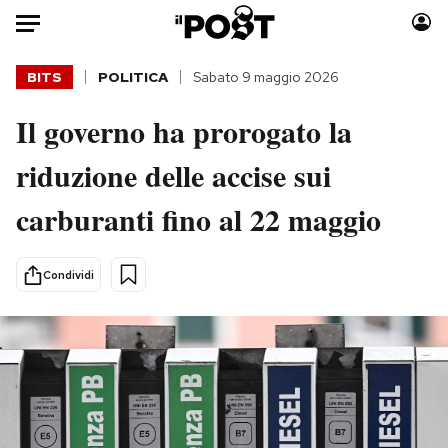
Auto
BITS
POLITICA
Sabato 9 maggio 2026
Il governo ha prorogato la
HOME
riduzione delle accise sui
Italia
Moda
Mondo
Libri
carburanti fino al 22 maggio
Politica
Consumismi
Tecnologia
Storie/Idee
Condividi
Internet
Ok Boomer!
Scienza
Media
Cultura
Europa
Economia
Altrecose
Sport
Mondiali calcio 2026