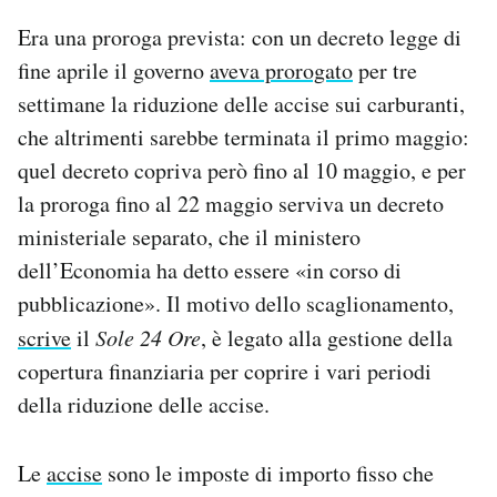
Notifiche mobile
Era una proroga prevista: con un decreto legge di
Regala il Post
fine aprile il governo
aveva prorogato
per tre
Hai bisogno di aiuto?
settimane la riduzione delle accise sui carburanti,
Esci
che altrimenti sarebbe terminata il primo maggio:
quel decreto copriva però fino al 10 maggio, e per
la proroga fino al 22 maggio serviva un decreto
ministeriale separato, che il ministero
dell’Economia ha detto essere «in corso di
pubblicazione». Il motivo dello scaglionamento,
scrive
il
Sole 24 Ore
, è legato alla gestione della
copertura finanziaria per coprire i vari periodi
della riduzione delle accise.
Le
accise
sono le imposte di importo fisso che