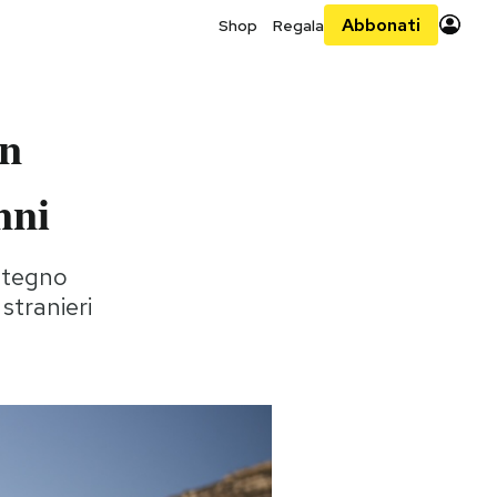
Abbonati
Shop
Regala
in
nni
ostegno
 stranieri