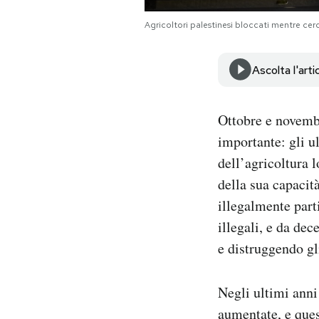
Notifiche mobile
Agricoltori palestinesi bloccati mentre cer
Regala il Post
Hai bisogno di aiuto?
Esci
Ascolta l'arti
Ottobre e novembr
importante: gli ul
dell’agricoltura 
della sua capacit
illegalmente part
illegali, e da de
e distruggendo gli
Negli ultimi anni
aumentate, e ques