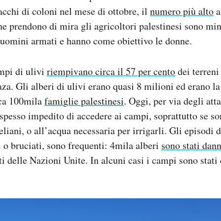
acchi di coloni nel mese di ottobre, il
numero più alto
a
he prendono di mira gli agricoltori palestinesi sono mi
uomini armati e hanno come obiettivo le donne.
mpi di ulivi
riempivano circa il 57 per cento
dei terreni 
za. Gli alberi di ulivi erano quasi 8 milioni ed erano la
rca 100mila
famiglie palestinesi
. Oggi, per via degli att
è spesso impedito di accedere ai campi, soprattutto se so
liani, o all’acqua necessaria per irrigarli. Gli episodi 
i o bruciati, sono frequenti: 4mila alberi
sono stati dann
i delle Nazioni Unite. In alcuni casi i campi sono stati d