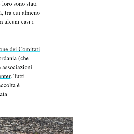
 loro sono stati
à, tra cui almeno
In alcuni casi i
one dei Comitati
ordania (che
 associazioni
enter
. Tutti
accolta è
ata