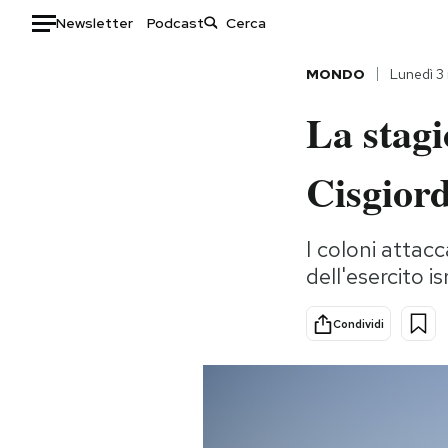
Newsletter
Podcast
Auto
MONDO
Lunedì 3
La stagi
HOME
Italia
Moda
Cisgiord
Mondo
Libri
Politica
Consumismi
I coloni attacc
Tecnologia
Storie/Idee
dell'esercito i
Internet
Ok Boomer!
Scienza
Media
Condividi
Cultura
Europa
Economia
Altrecose
Sport
Mondiali calcio 2026