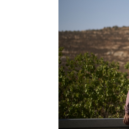
PODCAST
NEWSLETTER
I MIEI PREFERITI
SHOP
CALENDARIO
AREA PERSONALE
Area Personale
Newsletter