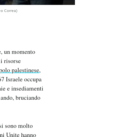
Leo Correa)
ve, un momento
i risorse
polo palestinese
,
967 Israele occupa
nie e insediamenti
liando, bruciando
esi sono molto
oni Unite hanno