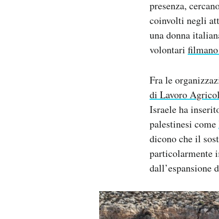
presenza, cercano
coinvolti negli at
una donna italia
volontari
filmano
Fra le organizzazi
di Lavoro Agrico
Israele ha inserit
palestinesi come
dicono che il sos
particolarmente 
dall’espansione de