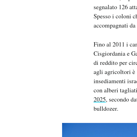
segnalato 126 att
Spesso i coloni c
accompagnati da 
Fino al 2011 i ca
Cisgiordania e Ga
di reddito per ci
agli agricoltori 
insediamenti israe
con alberi tagliat
2025
, secondo dat
bulldozer.