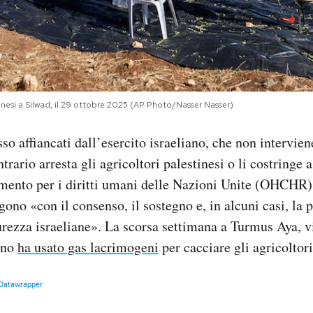
tinesi a Silwad, il 29 ottobre 2025 (AP Photo/Nasser Nasser)
so affiancati dall’esercito israeliano, che non intervien
trario arresta gli agricoltori palestinesi o li costringe 
timento per i diritti umani delle Nazioni Unite (OHCHR
gono «con il consenso, il sostegno e, in alcuni casi, la 
curezza israeliane». La scorsa settimana a Turmus Aya, 
iano
ha usato gas lacrimogeni
per cacciare gli agricoltori