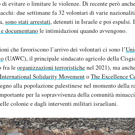
 di evitare o limitare le violenze. Di recente però anche
tacchi: due settimane fa 32 volontari di varie nazionalit
na,
sono stati arrestati
, detenuti in Israele e poi espulsi. 
 e documentano
le intimidazioni quando avvengono.
oni che favoriscono l’arrivo dei volontari ci sono l’
Uni
lo
(UAWC), il principale sindacato agricolo della Cisgi
o fra le
organizzazioni terroristiche
nel 2021), ma anche
International Solidarity Movement
o
The Excellence C
tegno alla popolazione palestinese nel momento della r
importante per la sopravvivenza della comunità minacci
lle colonie e dagli interventi militari israeliani.