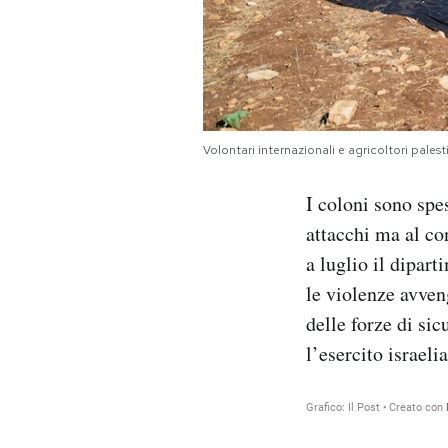
Volontari internazionali e agricoltori pales
I coloni sono spes
attacchi ma al con
a luglio il dipar
le violenze avven
delle forze di si
l’esercito israel