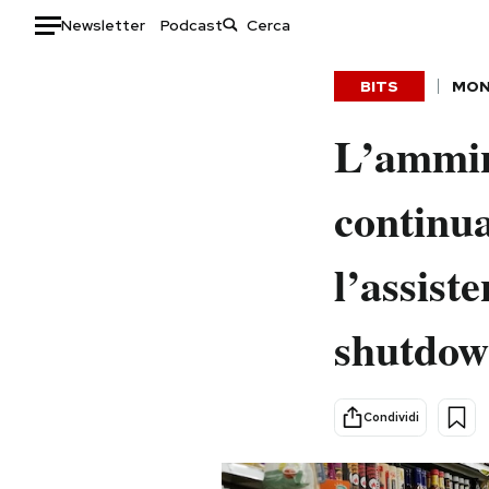
Newsletter
Podcast
Auto
BITS
MO
HOME
L’ammin
Italia
Moda
continua
Mondo
Libri
Politica
Consumismi
l’assist
Tecnologia
Storie/Idee
Internet
Ok Boomer!
shutdo
Scienza
Media
Cultura
Europa
Economia
Altrecose
Condividi
Sport
Mondiali calcio 2026