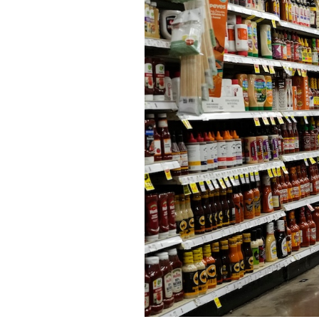
PODCAST
NEWSLETTER
I MIEI PREFERITI
SHOP
CALENDARIO
AREA PERSONALE
Area Personale
Newsletter