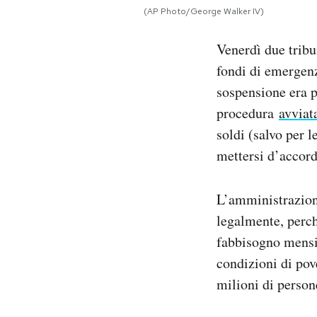
Notifiche mobile
(AP Photo/George Walker IV)
Regala il Post
Venerdì due tribu
Hai bisogno di aiuto?
Esci
fondi di emergenz
sospensione era p
procedura
avviat
soldi (salvo per 
mettersi d’accord
L’amministrazione
legalmente, perch
fabbisogno mensil
condizioni di pov
milioni di person