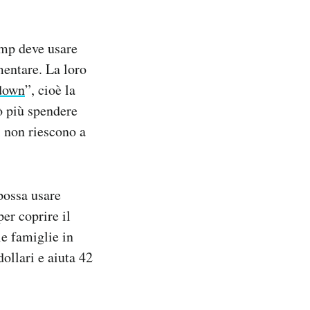
ump deve usare
mentare. La loro
down
”, cioè la
ò più spendere
i non riescono a
possa usare
er coprire il
e famiglie in
ollari e aiuta 42