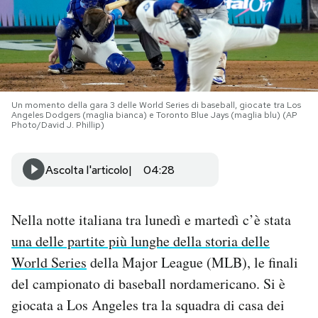
PODCAST
NEWSLETTER
Un momento della gara 3 delle World Series di baseball, giocate tra Los
Angeles Dodgers (maglia bianca) e Toronto Blue Jays (maglia blu) (AP
I MIEI PREFERITI
Photo/David J. Phillip)
Ascolta l'articolo
04:28
SHOP
CALENDARIO
Nella notte italiana tra lunedì e martedì c’è stata
una delle partite più lunghe della storia delle
World Series
della Major League (MLB), le finali
AREA PERSONALE
del campionato di baseball nordamericano. Si è
Area Personale
giocata a Los Angeles tra la squadra di casa dei
Newsletter