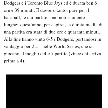
Dodgers e i Toronto Blue Jays ed è durata ben 6
Notifiche mobile
ore e 39 minuti. È davvero tanto, pure per il
Regala il Post
baseball, le cui partite sono notoriamente
Hai bisogno di aiuto?
Esci
lunghe: quest’anno, per capirci, la durata media di
una partita
era stata
di due ore e quaranta minuti.
Alla fine hanno vinto 6-5 i Dodgers, portandosi in
vantaggio per 2 a 1 nelle World Series, che si
giocano al meglio delle 7 partite (vince chi arriva
prima a 4).