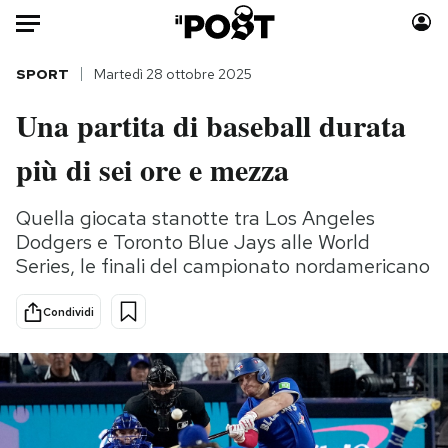
Auto
SPORT
Martedì 28 ottobre 2025
Una partita di baseball durata
HOME
più di sei ore e mezza
Italia
Moda
Mondo
Libri
Quella giocata stanotte tra Los Angeles
Politica
Consumismi
Dodgers e Toronto Blue Jays alle World
Tecnologia
Storie/Idee
Series, le finali del campionato nordamericano
Internet
Ok Boomer!
Scienza
Media
Condividi
Cultura
Europa
Economia
Altrecose
Sport
Mondiali calcio 2026