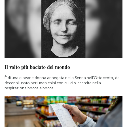
Il volto più baciato del mondo
È di una giovane donna annegata nella Senna nell'Ottocento, da
decenni usato per i manichini con cui ci si esercita nella
respirazione bocca a bocca