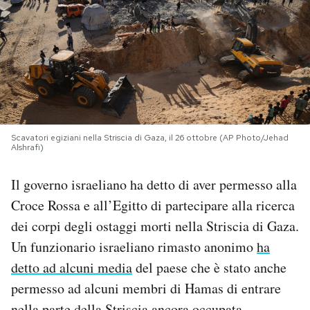
PODCAST
NEWSLETTER
I MIEI PREFERITI
Scavatori egiziani nella Striscia di Gaza, il 26 ottobre (AP Photo/Jehad
Alshrafi)
SHOP
Il governo israeliano ha detto di aver permesso alla
Croce Rossa e all’Egitto di partecipare alla ricerca
CALENDARIO
dei corpi degli ostaggi morti nella Striscia di Gaza.
Un funzionario israeliano rimasto anonimo
ha
AREA PERSONALE
detto ad alcuni media
del paese che è stato anche
Area Personale
permesso ad alcuni membri di Hamas di entrare
Newsletter
nella parte della Striscia ancora occupata