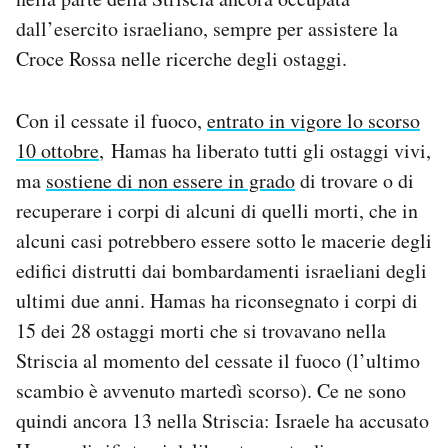
Notifiche mobile
dall’esercito israeliano, sempre per assistere la
Regala il Post
Croce Rossa nelle ricerche degli ostaggi.
Hai bisogno di aiuto?
Esci
Con il cessate il fuoco,
entrato in vigore lo scorso
10 ottobre
, Hamas ha liberato tutti gli ostaggi vivi,
ma
sostiene di non essere in grado
di trovare o di
recuperare i corpi di alcuni di quelli morti, che in
alcuni casi potrebbero essere sotto le macerie degli
edifici distrutti dai bombardamenti israeliani degli
ultimi due anni. Hamas ha riconsegnato i corpi di
15 dei 28 ostaggi morti che si trovavano nella
Striscia al momento del cessate il fuoco (l’ultimo
scambio è avvenuto martedì scorso). Ce ne sono
quindi ancora 13 nella Striscia: Israele ha accusato