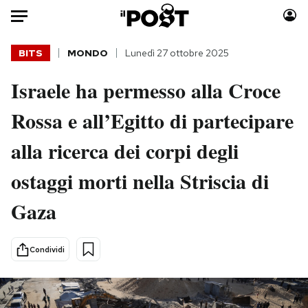
Auto
BITS
MONDO
Lunedì 27 ottobre 2025
Israele ha permesso alla Croce
HOME
Rossa e all’Egitto di partecipare
Italia
Moda
Mondo
Libri
alla ricerca dei corpi degli
Politica
Consumismi
ostaggi morti nella Striscia di
Tecnologia
Storie/Idee
Internet
Ok Boomer!
Gaza
Scienza
Media
Cultura
Europa
Condividi
Economia
Altrecose
Sport
Mondiali calcio 2026