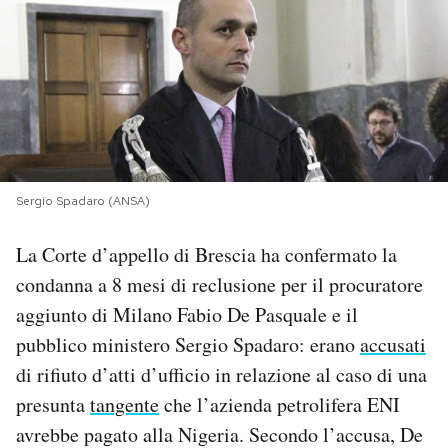
PODCAST
NEWSLETTER
I MIEI PREFERITI
Sergio Spadaro (ANSA)
SHOP
La Corte d’appello di Brescia ha confermato la
condanna a 8 mesi di reclusione per il procuratore
CALENDARIO
aggiunto di Milano Fabio De Pasquale e il
pubblico ministero Sergio Spadaro: erano
accusati
AREA PERSONALE
di rifiuto d’atti d’ufficio in relazione al caso di una
presunta
tangente
che l’azienda petrolifera ENI
Area Personale
avrebbe pagato alla Nigeria. Secondo l’accusa, De
Newsletter