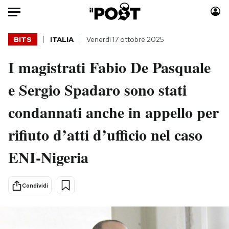
Auto
BITS
ITALIA
Venerdì 17 ottobre 2025
I magistrati Fabio De Pasquale
HOME
e Sergio Spadaro sono stati
Italia
Moda
Mondo
Libri
condannati anche in appello per
Politica
Consumismi
rifiuto d’atti d’ufficio nel caso
Tecnologia
Storie/Idee
Internet
Ok Boomer!
ENI-Nigeria
Scienza
Media
Cultura
Europa
Condividi
Economia
Altrecose
Sport
Mondiali calcio 2026