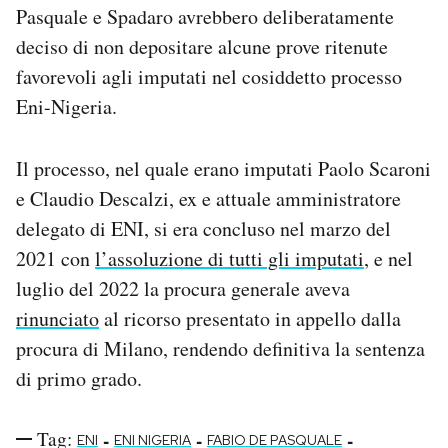
Pasquale e Spadaro avrebbero deliberatamente
Notifiche mobile
Regala il Post
deciso di non depositare alcune prove ritenute
Hai bisogno di aiuto?
favorevoli agli imputati nel cosiddetto processo
Esci
Eni-Nigeria.
Il processo, nel quale erano imputati Paolo Scaroni
e Claudio Descalzi, ex e attuale amministratore
delegato di ENI, si era concluso nel marzo del
2021 con
l’assoluzione di tutti gli imputati
, e nel
luglio del 2022 la procura generale aveva
rinunciato
al ricorso presentato in appello dalla
procura di Milano, rendendo definitiva la sentenza
di primo grado.
Tag:
-
-
-
ENI
ENI NIGERIA
FABIO DE PASQUALE