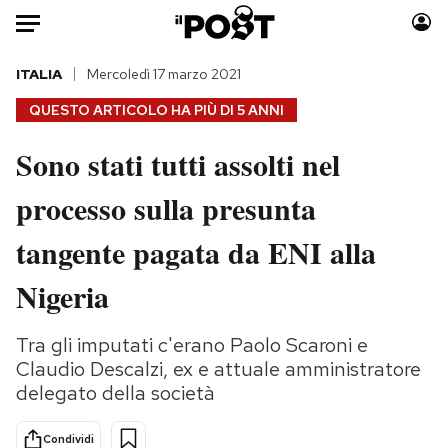
Auto
ITALIA
Mercoledì 17 marzo 2021
QUESTO ARTICOLO HA PIÙ DI
5 ANNI
HOME
Sono stati tutti assolti nel
Italia
Moda
processo sulla presunta
Mondo
Libri
Politica
Consumismi
tangente pagata da ENI alla
Tecnologia
Storie/Idee
Internet
Ok Boomer!
Nigeria
Scienza
Media
Cultura
Europa
Tra gli imputati c'erano Paolo Scaroni e
Claudio Descalzi, ex e attuale amministratore
Economia
Altrecose
delegato della società
Sport
Mondiali calcio 2026
Condividi