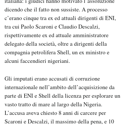
italiana: i giudici hanno motivato l’assoluzione
Notifiche mobile
dicendo che il fatto non sussiste. A processo
Regala il Post
c’erano cinque tra ex ed attuali dirigenti di ENI,
Hai bisogno di aiuto?
tra cui Paolo Scaroni e Claudio Descalzi,
Esci
rispettivamente ex ed attuale amministratore
delegato della società, oltre a dirigenti della
compagnia petrolifera Shell, un ex ministro e
alcuni faccendieri nigeriani.
Gli imputati erano accusati di corruzione
internazionale nell’ambito dell’acquisizione da
parte di ENI e Shell della licenza per esplorare un
vasto tratto di mare al largo della Nigeria.
L’accusa aveva chiesto 8 anni di carcere per
Scaroni e Descalzi, il massimo della pena, e 10