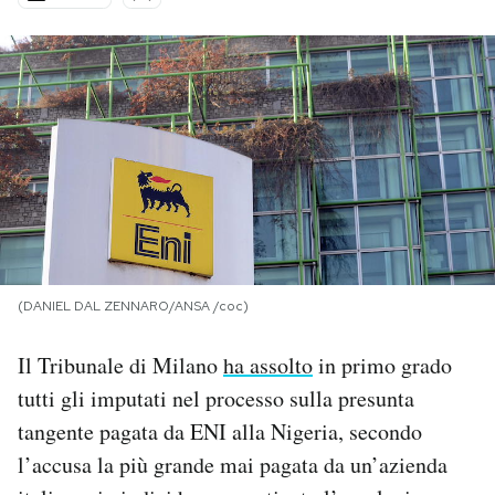
PODCAST
NEWSLETTER
I MIEI PREFERITI
SHOP
(DANIEL DAL ZENNARO/ANSA /coc)
CALENDARIO
Il Tribunale di Milano
ha assolto
in primo grado
tutti gli imputati nel processo sulla presunta
AREA PERSONALE
tangente pagata da ENI alla Nigeria, secondo
Area Personale
l’accusa la più grande mai pagata da un’azienda
Newsletter