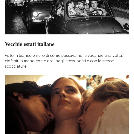
Vecchie estati italiane
Foto in bianco e nero di come passavamo le vacanze una volta:
cioè più o meno come ora, negli stessi posti e con le stesse
scocciature