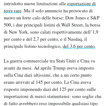
introdotto nuove limitazioni alle
esportazioni di
Notifiche mobile
terre rare
. Ma il solo annuncio ha provocato di
Regala il Post
Hai bisogno di aiuto?
nuovo un forte calo delle borse: Dow Jones e S&P
Esci
500, i due principali listini di Wall Street, la borsa
di New York, sono calati rispettivamente dell’1,9
per cento e del 2,7 per cento, e il Nasdaq, il
principale listino tecnologico,
del 3,6 per cento
.
La guerra commerciale tra Stati Uniti e Cina va
avanti da mesi. Ad aprile Trump aveva imposto
sulla Cina dazi altissimi, che a un certo punto
erano arrivati al 145 per cento. La Cina aveva
risposto imponendo dazi del 125 per cento sulle
importazioni di merci statunitensi: sono soglie che
di fatto avrebbero reso impossibile qualsiasi tipo