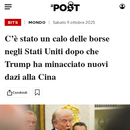
Auto
BITS
MONDO
Sabato 11 ottobre 2025
C’è stato un calo delle borse
HOME
negli Stati Uniti dopo che
Italia
Moda
Mondo
Libri
Trump ha minacciato nuovi
Politica
Consumismi
dazi alla Cina
Tecnologia
Storie/Idee
Internet
Ok Boomer!
Scienza
Media
Condividi
Cultura
Europa
Economia
Altrecose
Sport
Mondiali calcio 2026