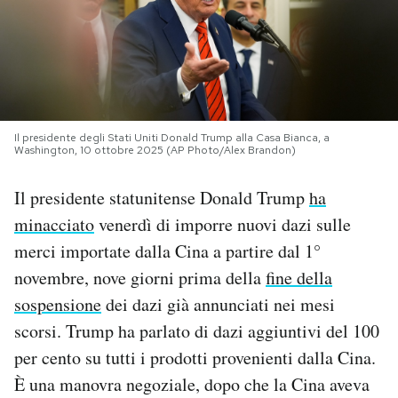
PODCAST
NEWSLETTER
Il presidente degli Stati Uniti Donald Trump alla Casa Bianca, a
Washington, 10 ottobre 2025 (AP Photo/Alex Brandon)
I MIEI PREFERITI
Il presidente statunitense Donald Trump
ha
SHOP
minacciato
venerdì di imporre nuovi dazi sulle
merci importate dalla Cina a partire dal 1°
CALENDARIO
novembre, nove giorni prima della
fine della
sospensione
dei dazi già annunciati nei mesi
AREA PERSONALE
scorsi. Trump ha parlato di dazi aggiuntivi del 100
per cento su tutti i prodotti provenienti dalla Cina.
Area Personale
È una manovra negoziale, dopo che la Cina aveva
Newsletter