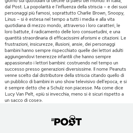
giorno sui quotidiani di decine di paesi del mondo: in Italia,
dal Post. La popolarità e l’influenza della striscia – e dei suoi
personaggi più famosi, soprattutto Charlie Brown, Snoopy,
Linus – si è estesa nel tempo a tutti i media e alla vita
quotidiana di mezzo mondo, attraverso i loro caratteri, le
loro battute, il radicamento delle loro consuetudini, e una
quantità straordinaria di efficacissimi aforismi e citazioni. Le
frustrazioni, insicurezze, illusioni, ansie, dei personaggi
bambini hanno sempre rispecchiato quelle dei lettori adulti
aggiungendovi tenerezze infantili che hanno sempre
appassionato i lettori bambini: costruendo nel tempo un
successo presso generazioni diversissime. Il nome Peanuts
venne scelto dal distributore della striscia citando quello di
un pubblico di bambini in uno show televisivo dell’epoca, e si
è sempre detto che a Schulz non piacesse. Ma come dice
Lucy Van Pelt, «più si invecchia, meno si è sicuri rispetto a
un sacco di cose».