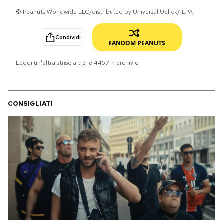
© Peanuts Worldwide LLC/distributed by Universal Uclick/ILPA
PODCAST
Condividi
RANDOM PEANUTS
NEWSLETTER
Leggi un'altra striscia tra le
4457
in archivio
I MIEI PREFERITI
CONSIGLIATI
SHOP
CALENDARIO
AREA PERSONALE
Area Personale
Newsletter