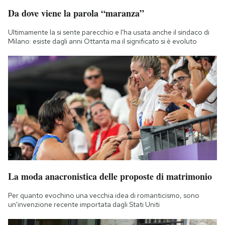
Notifiche mobile
Da dove viene la parola “maranza”
Regala il Post
Ultimamente la si sente parecchio e l'ha usata anche il sindaco di
Hai bisogno di aiuto?
Milano: esiste dagli anni Ottanta ma il significato si è evoluto
Esci
La moda anacronistica delle proposte di matrimonio
Per quanto evochino una vecchia idea di romanticismo, sono
un'invenzione recente importata dagli Stati Uniti