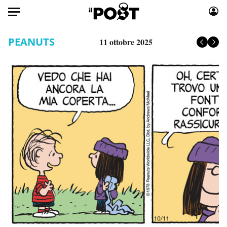
Auto
PEANUTS
11 ottobre 2025
HOME
Italia
Moda
Mondo
Libri
Politica
Consumismi
Tecnologia
Storie/Idee
Internet
Ok Boomer!
Scienza
Media
Cultura
Europa
Economia
Altrecose
Sport
Mondiali calcio 2026