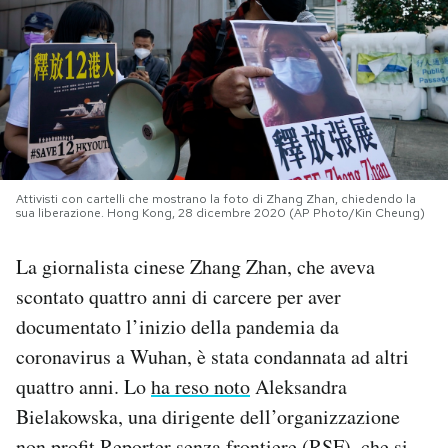
PODCAST
NEWSLETTER
I MIEI PREFERITI
Attivisti con cartelli che mostrano la foto di Zhang Zhan, chiedendo la
sua liberazione. Hong Kong, 28 dicembre 2020 (AP Photo/Kin Cheung)
SHOP
La giornalista cinese Zhang Zhan, che aveva
scontato quattro anni di carcere per aver
CALENDARIO
documentato l’inizio della pandemia da
coronavirus a Wuhan, è stata condannata ad altri
AREA PERSONALE
quattro anni. Lo
ha reso noto
Aleksandra
Area Personale
Bielakowska, una dirigente dell’organizzazione
Newsletter
non profit Reporter senza frontiere (RSF), che si