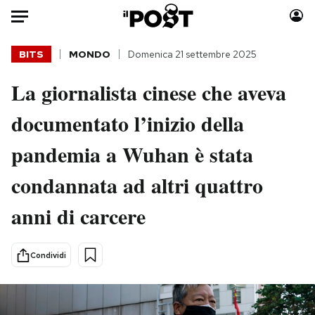
Auto
BITS
MONDO
Domenica 21 settembre 2025
La giornalista cinese che aveva
HOME
documentato l’inizio della
Italia
Moda
Mondo
Libri
pandemia a Wuhan è stata
Politica
Consumismi
condannata ad altri quattro
Tecnologia
Storie/Idee
Internet
Ok Boomer!
anni di carcere
Scienza
Media
Cultura
Europa
Condividi
Economia
Altrecose
Sport
Mondiali calcio 2026