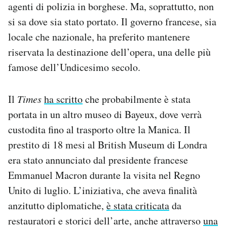
agenti di polizia in borghese. Ma, soprattutto, non
Notifiche mobile
si sa dove sia stato portato. Il governo francese, sia
Regala il Post
Hai bisogno di aiuto?
locale che nazionale, ha preferito mantenere
Esci
riservata la destinazione dell’opera, una delle più
famose dell’Undicesimo secolo.
Il
Times
ha scritto
che probabilmente è stata
portata in un altro museo di Bayeux, dove verrà
custodita fino al trasporto oltre la Manica. Il
prestito di 18 mesi al British Museum di Londra
era stato annunciato dal presidente francese
Emmanuel Macron durante la visita nel Regno
Unito di luglio. L’iniziativa, che aveva finalità
anzitutto diplomatiche,
è stata criticata
da
restauratori e storici dell’arte, anche attraverso
una