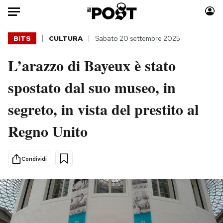
Auto
BITS
CULTURA
Sabato 20 settembre 2025
L’arazzo di Bayeux è stato
HOME
spostato dal suo museo, in
Italia
Moda
Mondo
Libri
segreto, in vista del prestito al
Politica
Consumismi
Regno Unito
Tecnologia
Storie/Idee
Internet
Ok Boomer!
Scienza
Media
Condividi
Cultura
Europa
Economia
Altrecose
Sport
Mondiali calcio 2026