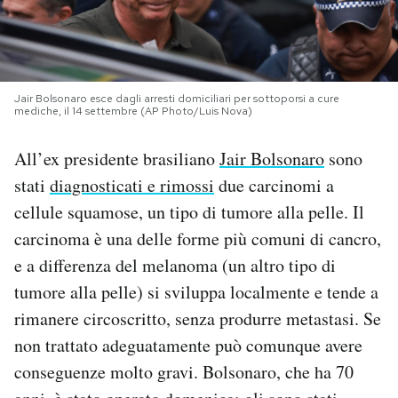
PODCAST
NEWSLETTER
Jair Bolsonaro esce dagli arresti domiciliari per sottoporsi a cure
mediche, il 14 settembre (AP Photo/Luis Nova)
I MIEI PREFERITI
All’ex presidente brasiliano
Jair Bolsonaro
sono
stati
diagnosticati e rimossi
due carcinomi a
cellule squamose, un tipo di tumore alla pelle. Il
SHOP
carcinoma è una delle forme più comuni di cancro,
e a differenza del melanoma (un altro tipo di
CALENDARIO
tumore alla pelle) si sviluppa localmente e tende a
rimanere circoscritto, senza produrre metastasi. Se
AREA PERSONALE
non trattato adeguatamente può comunque avere
Area Personale
conseguenze molto gravi. Bolsonaro, che ha 70
Newsletter