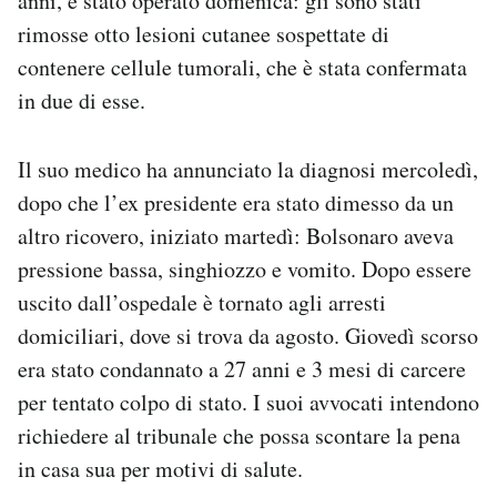
anni, è stato operato domenica: gli sono stati
Notifiche mobile
rimosse otto lesioni cutanee sospettate di
Regala il Post
contenere cellule tumorali, che è stata confermata
Hai bisogno di aiuto?
in due di esse.
Esci
Il suo medico ha annunciato la diagnosi mercoledì,
dopo che l’ex presidente era stato dimesso da un
altro ricovero, iniziato martedì: Bolsonaro aveva
pressione bassa, singhiozzo e vomito. Dopo essere
uscito dall’ospedale è tornato agli arresti
domiciliari, dove si trova da agosto. Giovedì scorso
era stato condannato a 27 anni e 3 mesi di carcere
per tentato colpo di stato. I suoi avvocati intendono
richiedere al tribunale che possa scontare la pena
in casa sua per motivi di salute.