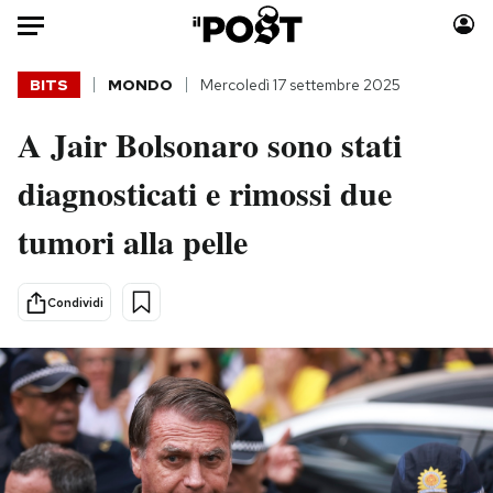
Auto
BITS
MONDO
Mercoledì 17 settembre 2025
A Jair Bolsonaro sono stati
HOME
diagnosticati e rimossi due
Italia
Moda
Mondo
Libri
tumori alla pelle
Politica
Consumismi
Tecnologia
Storie/Idee
Condividi
Internet
Ok Boomer!
Scienza
Media
Cultura
Europa
Economia
Altrecose
Sport
Mondiali calcio 2026