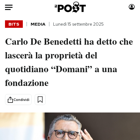
Auto
BITS
MEDIA
Lunedì 15 settembre 2025
Carlo De Benedetti ha detto che
HOME
lascerà la proprietà del
Italia
Moda
Mondo
Libri
quotidiano “Domani” a una
Politica
Consumismi
fondazione
Tecnologia
Storie/Idee
Internet
Ok Boomer!
Scienza
Media
Condividi
Cultura
Europa
Economia
Altrecose
Sport
Mondiali calcio 2026