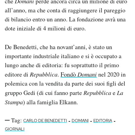
che
Domani
perde ancora circa un milione di euro
Notifiche mobile
all’anno, ma che conta di raggiungere il pareggio
Regala il Post
di bilancio entro un anno. La fondazione avrà una
Hai bisogno di aiuto?
dote iniziale di 4 milioni di euro.
Esci
De Benedetti, che ha novant’anni, è stato un
importante industriale italiano e si è occupato a
lungo anche di editoria: fu soprattutto il primo
editore di
Repubblica
.
Fondò
Domani
nel 2020 in
polemica con la vendita da parte dei suoi figli del
gruppo Gedi (di cui fanno parte
Repubblica
e
La
Stampa
) alla famiglia Elkann.
Tag:
-
-
-
CARLO DE BENEDETTI
DOMANI
EDITORIA
GIORNALI