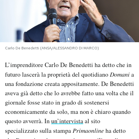
PODCAST
NEWSLETTER
Carlo De Benedetti (ANSA/ALESSANDRO DI MARCO)
I MIEI PREFERITI
L’imprenditore Carlo De Benedetti ha detto che in
futuro lascerà la proprietà del quotidiano
Domani
a
SHOP
una fondazione creata appositamente. De Benedetti
aveva già detto che lo avrebbe fatto una volta che il
CALENDARIO
giornale fosse stato in grado di sostenersi
economicamente da solo, ma non è chiaro quando
AREA PERSONALE
questo avverrà. In
un’intervista
al sito
Area Personale
specializzato sulla stampa
Primaonline
ha detto
Newsletter