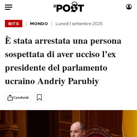
Auto
BITS
MONDO
Lunedì 1 settembre 2025
È stata arrestata una persona
HOME
sospettata di aver ucciso l’ex
Italia
Moda
Mondo
Libri
presidente del parlamento
Politica
Consumismi
ucraino Andriy Parubiy
Tecnologia
Storie/Idee
Internet
Ok Boomer!
Scienza
Media
Condividi
Cultura
Europa
Economia
Altrecose
Sport
Mondiali calcio 2026