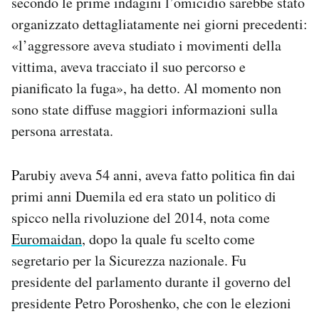
secondo le prime indagini l’omicidio sarebbe stato
Notifiche mobile
organizzato dettagliatamente nei giorni precedenti:
Regala il Post
«l’aggressore aveva studiato i movimenti della
Hai bisogno di aiuto?
vittima, aveva tracciato il suo percorso e
Esci
pianificato la fuga», ha detto. Al momento non
sono state diffuse maggiori informazioni sulla
persona arrestata.
Parubiy aveva 54 anni, aveva fatto politica fin dai
primi anni Duemila ed era stato un politico di
spicco nella rivoluzione del 2014, nota come
Euromaidan
, dopo la quale fu scelto come
segretario per la Sicurezza nazionale. Fu
presidente del parlamento durante il governo del
presidente Petro Poroshenko, che con le elezioni