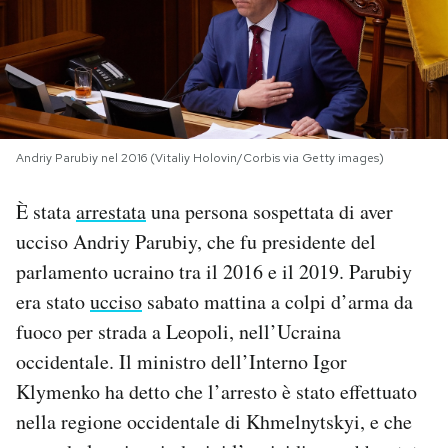
PODCAST
NEWSLETTER
Andriy Parubiy nel 2016 (Vitaliy Holovin/Corbis via Getty images)
I MIEI PREFERITI
È stata
arrestata
una persona sospettata di aver
ucciso Andriy Parubiy, che fu presidente del
SHOP
parlamento ucraino tra il 2016 e il 2019. Parubiy
era stato
ucciso
sabato mattina a colpi d’arma da
CALENDARIO
fuoco per strada a Leopoli, nell’Ucraina
occidentale. Il ministro dell’Interno Igor
AREA PERSONALE
Klymenko ha detto che l’arresto è stato effettuato
Area Personale
nella regione occidentale di Khmelnytskyi, e che
Newsletter