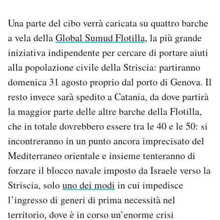
Notifiche mobile
Regala il Post
Una parte del cibo verrà caricata su quattro barche
Hai bisogno di aiuto?
a vela della
Global Sumud Flotilla
, la più grande
Esci
iniziativa indipendente per cercare di portare aiuti
alla popolazione civile della Striscia: partiranno
domenica 31 agosto proprio dal porto di Genova. Il
resto invece sarà spedito a Catania, da dove partirà
la maggior parte delle altre barche della Flotilla,
che in totale dovrebbero essere tra le 40 e le 50: si
incontreranno in un punto ancora imprecisato del
Mediterraneo orientale e insieme tenteranno di
forzare il blocco navale imposto da Israele verso la
Striscia, solo
uno dei modi
in cui impedisce
l’ingresso di generi di prima necessità nel
territorio, dove è in corso un’enorme crisi