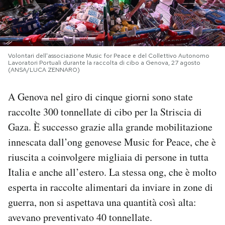
PODCAST
NEWSLETTER
Volontari dell'associazione Music for Peace e del Collettivo Autonomo
Lavoratori Portuali durante la raccolta di cibo a Genova, 27 agosto
(ANSA/LUCA ZENNARO)
I MIEI PREFERITI
A Genova nel giro di cinque giorni sono state
raccolte 300 tonnellate di cibo per la Striscia di
SHOP
Gaza. È successo grazie alla grande mobilitazione
innescata dall’ong genovese Music for Peace, che è
CALENDARIO
riuscita a coinvolgere migliaia di persone in tutta
Italia e anche all’estero. La stessa ong, che è molto
AREA PERSONALE
esperta in raccolte alimentari da inviare in zone di
guerra, non si aspettava una quantità così alta:
Area Personale
avevano preventivato 40 tonnellate.
Newsletter