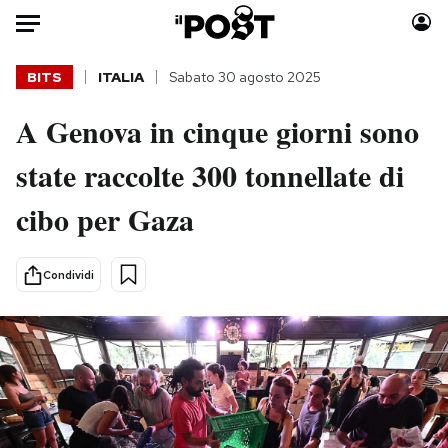
Auto
BITS
ITALIA
Sabato 30 agosto 2025
A Genova in cinque giorni sono
HOME
state raccolte 300 tonnellate di
Italia
Moda
Mondo
Libri
cibo per Gaza
Politica
Consumismi
Tecnologia
Storie/Idee
Condividi
Internet
Ok Boomer!
Scienza
Media
Cultura
Europa
Economia
Altrecose
Sport
Mondiali calcio 2026