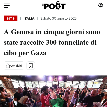
Auto
BITS
ITALIA
Sabato 30 agosto 2025
A Genova in cinque giorni sono
HOME
state raccolte 300 tonnellate di
Italia
Moda
Mondo
Libri
cibo per Gaza
Politica
Consumismi
Tecnologia
Storie/Idee
Condividi
Internet
Ok Boomer!
Scienza
Media
Cultura
Europa
Economia
Altrecose
Sport
Mondiali calcio 2026