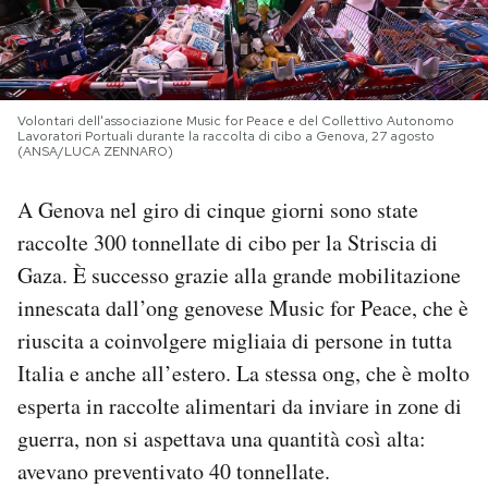
PODCAST
NEWSLETTER
Volontari dell'associazione Music for Peace e del Collettivo Autonomo
Lavoratori Portuali durante la raccolta di cibo a Genova, 27 agosto
(ANSA/LUCA ZENNARO)
I MIEI PREFERITI
A Genova nel giro di cinque giorni sono state
raccolte 300 tonnellate di cibo per la Striscia di
SHOP
Gaza. È successo grazie alla grande mobilitazione
innescata dall’ong genovese Music for Peace, che è
CALENDARIO
riuscita a coinvolgere migliaia di persone in tutta
Italia e anche all’estero. La stessa ong, che è molto
AREA PERSONALE
esperta in raccolte alimentari da inviare in zone di
guerra, non si aspettava una quantità così alta:
Area Personale
avevano preventivato 40 tonnellate.
Newsletter