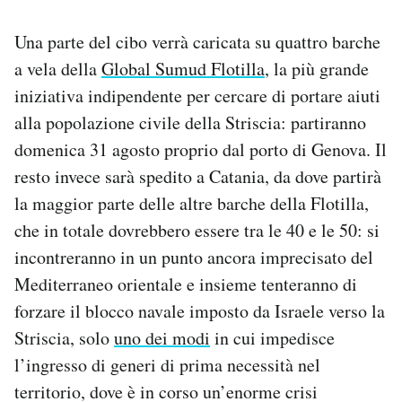
Notifiche mobile
Regala il Post
Una parte del cibo verrà caricata su quattro barche
Hai bisogno di aiuto?
a vela della
Global Sumud Flotilla
, la più grande
Esci
iniziativa indipendente per cercare di portare aiuti
alla popolazione civile della Striscia: partiranno
domenica 31 agosto proprio dal porto di Genova. Il
resto invece sarà spedito a Catania, da dove partirà
la maggior parte delle altre barche della Flotilla,
che in totale dovrebbero essere tra le 40 e le 50: si
incontreranno in un punto ancora imprecisato del
Mediterraneo orientale e insieme tenteranno di
forzare il blocco navale imposto da Israele verso la
Striscia, solo
uno dei modi
in cui impedisce
l’ingresso di generi di prima necessità nel
territorio, dove è in corso un’enorme crisi