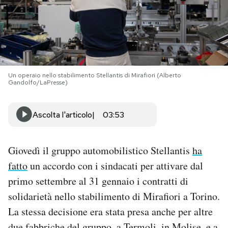
PODCAST
NEWSLETTER
Un operaio nello stabilimento Stellantis di Mirafiori (Alberto
Gandolfo/LaPresse)
I MIEI PREFERITI
Ascolta l'articolo
03:53
SHOP
Giovedì il gruppo automobilistico Stellantis
ha
CALENDARIO
fatto
un accordo con i sindacati per attivare dal
primo settembre al 31 gennaio i contratti di
AREA PERSONALE
solidarietà nello stabilimento di Mirafiori a Torino.
La stessa decisione era stata presa anche per altre
Area Personale
Newsletter
due fabbriche del gruppo, a Termoli, in Molise, e a