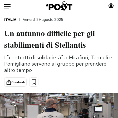
Auto
ITALIA
Venerdì 29 agosto 2025
Un autunno difficile per gli
HOME
stabilimenti di Stellantis
Italia
Moda
Mondo
Libri
I "contratti di solidarietà" a Mirafiori, Termoli e
Politica
Consumismi
Pomigliano servono al gruppo per prendere
Tecnologia
Storie/Idee
altro tempo
Internet
Ok Boomer!
Scienza
Media
Condividi
Cultura
Europa
Economia
Altrecose
Sport
Mondiali calcio 2026