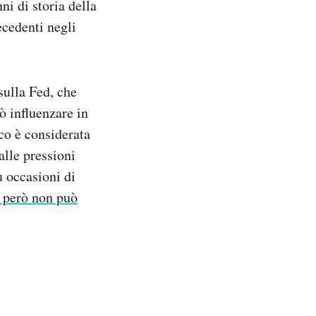
i di storia della
ecedenti negli
 sulla Fed, che
ò influenzare in
co è considerata
lle pressioni
ù occasioni di
o però non può