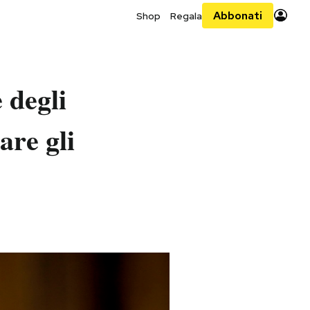
Abbonati
Shop
Regala
 degli
are gli