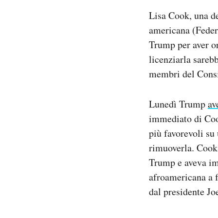
Notifiche mobile
Lisa Cook, una de
Regala il Post
americana (Feder
Hai bisogno di aiuto?
Trump per aver or
Esci
licenziarla sarebb
membri del Consi
Lunedì Trump
av
immediato di Cook
più favorevoli su
rimuoverla. Cook 
Trump e aveva im
afroamericana a f
dal presidente Jo