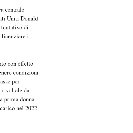
ca centrale
ati Uniti Donald
tentativo di
 licenziare i
nto con effetto
enere condizioni
tasse per
 rivoltale da
la prima donna
ncarico nel 2022