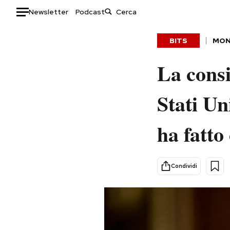
Newsletter
Podcast
Auto
BITS
MO
HOME
La consi
Italia
Moda
Stati Un
Mondo
Libri
Politica
Consumismi
ha fatto
Tecnologia
Storie/Idee
Internet
Ok Boomer!
Scienza
Media
Condividi
Cultura
Europa
Economia
Altrecose
Sport
Mondiali calcio 2026