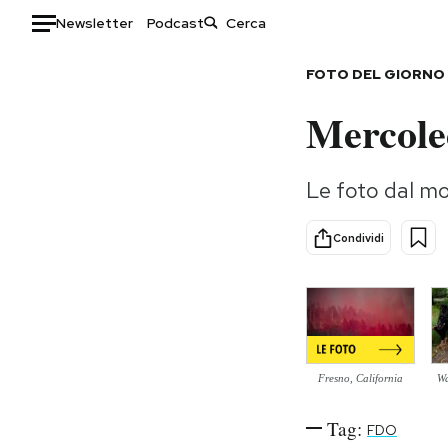
Newsletter
Podcast
Auto
FOTO DEL GIORNO
Mercole
HOME
Italia
Moda
Le foto dal m
Mondo
Libri
Politica
Consumismi
Condividi
Tecnologia
Storie/Idee
Internet
Ok Boomer!
Scienza
Media
Cultura
Europa
Economia
Altrecose
Fresno, California
Wa
Sport
Mondiali calcio 2026
Tag:
FDO