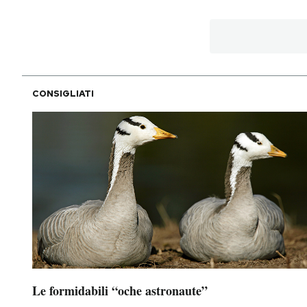
PODCAST
NEWSLETTER
CONSIGLIATI
I MIEI PREFERITI
SHOP
CALENDARIO
AREA PERSONALE
Area Personale
Le formidabili “oche astronaute”
Newsletter