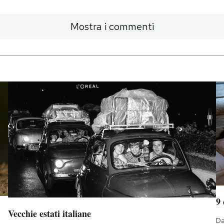
Mostra i commenti
9
Vecchie estati italiane
Da