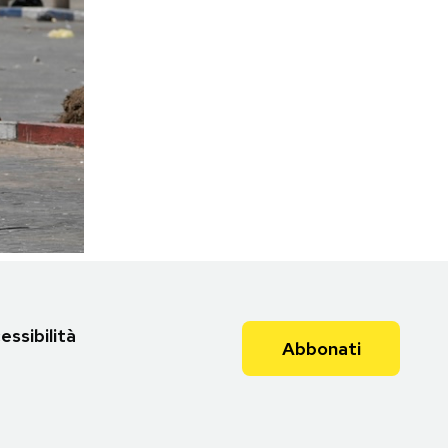
essibilità
Abbonati