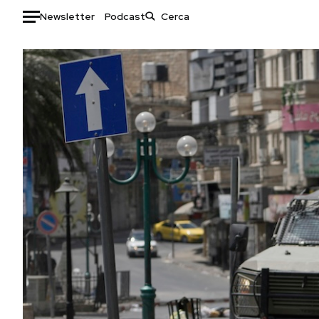
Newsletter
Podcast
Auto
HOME
Italia
Moda
Mondo
Libri
Politica
Consumismi
Tecnologia
Storie/Idee
Internet
Ok Boomer!
Scienza
Media
Cultura
Europa
Economia
Altrecose
Sport
Mondiali calcio 2026