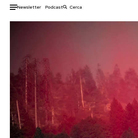
Newsletter
Podcast
Auto
HOME
Italia
Moda
Mondo
Libri
Politica
Consumismi
Tecnologia
Storie/Idee
Internet
Ok Boomer!
Scienza
Media
Cultura
Europa
Economia
Altrecose
Sport
Mondiali calcio 2026