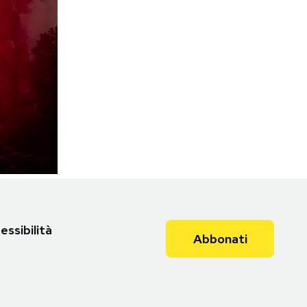
essibilità
Abbonati